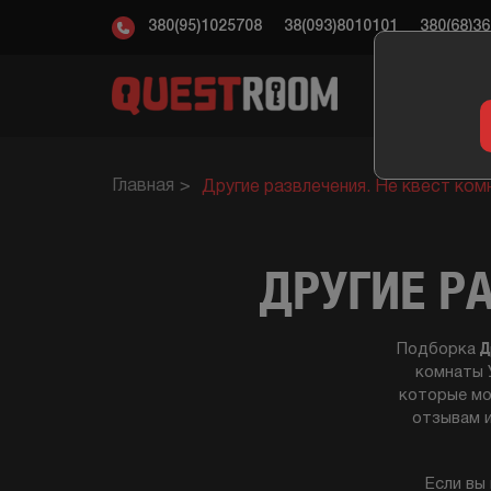
380(95)1025708
38(093)8010101
380(68)3
КВ
Главная
Другие развлечения. Не квест ком
ДРУГИЕ Р
Д
Подборка
комнаты 
которые мо
отзывам и
Если вы