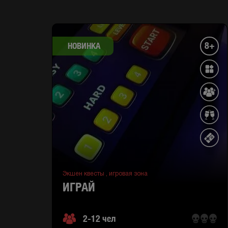
8+
НОВИНКА
Экшен квесты ,
игровая зона
ИГРАЙ
2-12 чел