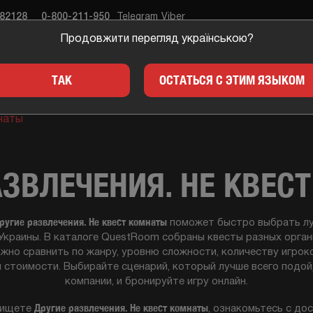
682128
0-800-211-950
Telegram
Viber
Продовжити перегляд українською?
ЕСТЫ
ПОДАРКИ
ДЛЯ 
ТАК
ОСТАТЬСЯ С ЭТИМ ЯЗЫКОМ
наты
АЗВЛЕЧЕНИЯ. НЕ КВЕС
ругие развлечения. Не квест комнаты
поможет быстро выбрать лу
Украины. В каталоге QuestRoom собраны квесты разных орган
жно сравнить по жанру, уровню сложности, количеству игроков
 стоимости. Выбирайте сценарий, который лучше всего подо
компании, и бронируйте игру онлайн.
Другие развлечения. Не квест комнаты
 ищете
, ознакомьтесь с до