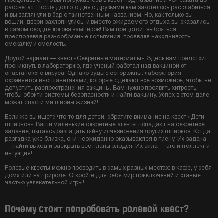
Представьте, что вы погружаетесь в квест под названием «От заката до
рассвета». После долгого дня с друзьями вам захотелось расслабиться,
и вы заглянули в бар с таинственным названием. Но, как только вы
вошли, двери захлопнулись, и вместо ожидаемого отдыха вы оказались
в самом сердце логова вампиров! Вам предстоит выбраться,
преодолевая разнообразные испытания, проявляя находчивость,
смекалку и смелость.
Другой вариант — квест «Секретные материалы». Здесь вам предстоит
проникнуть в лабораторию, где ученый работал над вакциной от
спартанского вируса. Однако будьте осторожны: лаборатория
охраняется инопланетянами, которые сделают все возможное, чтобы не
допустить распространения вакцины. Вам нужно проявить хитрость,
чтобы обойти системы безопасности и найти вакцину. Успех в этом деле
может спасти миллионы жизней!
Если же вы ищете что-то для детей, обратите внимание на квест «Дети
шпионов». Ваши маленькие секретные агенты попадают на секретное
задание, пытаясь разгадать тайну исчезновения других шпионов. Когда
разгадка уже близка, они неожиданно оказываются в плену. Их задача
— найти выход и раскрыть все планы злодея. Их сила — это интеллект и
интуиция!
Ролевые квесты можно проводить в самых разных местах: в кафе, у себя
дома или на природе. Откройте для себя мир приключений и станьте
частью увлекательной игры!
Почему стоит попробовать ролевой квест?