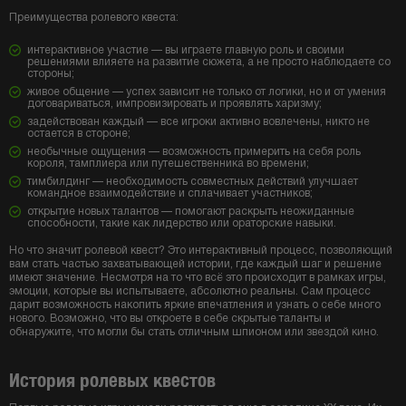
Преимущества ролевого квеста:
интерактивное участие — вы играете главную роль и своими
решениями влияете на развитие сюжета, а не просто наблюдаете со
стороны;
живое общение — успех зависит не только от логики, но и от умения
договариваться, импровизировать и проявлять харизму;
задействован каждый — все игроки активно вовлечены, никто не
остается в стороне;
необычные ощущения — возможность примерить на себя роль
короля, тамплиера или путешественника во времени;
тимбилдинг — необходимость совместных действий улучшает
командное взаимодействие и сплачивает участников;
открытие новых талантов — помогают раскрыть неожиданные
способности, такие как лидерство или ораторские навыки.
Но что значит ролевой квест? Это интерактивный процесс, позволяющий
вам стать частью захватывающей истории, где каждый шаг и решение
имеют значение. Несмотря на то что всё это происходит в рамках игры,
эмоции, которые вы испытываете, абсолютно реальны. Сам процесс
дарит возможность накопить яркие впечатления и узнать о себе много
нового. Возможно, что вы откроете в себе скрытые таланты и
обнаружите, что могли бы стать отличным шпионом или звездой кино.
История ролевых квестов