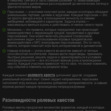
и тематику. Они могут быть самыми разными: от захватывающих
приключений и детективных расследований до мистических легенд и
фантастических миров.
Персонажи — участники получают роли, каждая из которых обладает
уникальными чертами, целями и задачами. Каждый персонаж — это
не просто фигура в игре, а полноценная личность со своими
амбициями, мотивацией и характером. Задача игрока —
максимально вжиться в роль и действовать от имени своего героя.
Механика — это правила, которые определяют, как происходит
взаимодействие с окружающей средой, предметами и другими
персонажами. Она может включать решение головоломок,
выполнение задач, использование игровых предметов или
взаимодействие с NPC (неигровыми персонажами). Это та часть
квеста, которая помогает игре быть интерактивной и динамичной.
Навыки игроков — успех в квесте во многом зависит от личных
способностей посетителей. Умение вести переговоры, принимать
быстрые решения, решать задачи и ориентироваться в условиях
неопределенности — все это играет важную роль в прохождении
квеста. Каждый участник привносит что-то свое, что может изменить
ход событий и повлиять на результат игры.
ролевого квеста
Каждый элемент
дополняет другой, создавая
уникальный игровой опыт. Сюжет задает направление, персонажи
наполняют игру жизнью, механика добавляет интерактивности, а навыки
игроков делают каждое прохождение непредсказуемым.
Разновидности ролевых квестов
Ролевые квесты предлагают множество форматов, каждый из которых