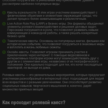
способен погрузить вас в уникальный мир приключений. Давайте
рассмотрим наиболее популярные виды:
Квесты в реальности. В этих играх участники взаимодействуют с
физическими объектами и элементами окружающей среды, что
делает процесс более захватывающим и реалистичным.
Live Action Role Play (LARP) и бизнес-игры. Эти форматы объединяют
элементы ролевого взаимодействия и решения деловых задач.
Персонажи погружаются в роли, что позволяет развивать навыки
коммуникации и командной работы, а также решать конкретные
бизнес-цели.
Тематические квесты. Основаны на популярных книгах, фильмах или
исторических событиях, что позволяет погрузиться в знакомые миры
и воплотить в жизнь любимые сюжеты.
Онлайн-квесты. Позволяют игрокам принимать участие в
приключениях через интернет. С помощью видеозвонков и
интерактивных платформ игроки могут взаимодействовать друг с
другом и с элементами игры, независимо от их географического
положения. Они идеально подходят для тех, кто хочет насладиться
авантюрой, не выходя из дома.
Ролевые квесты — это увлекательные мероприятия, которые предлагают
участникам разнообразный и интересный опыт, подходящий для людей
всех возрастов и с разными увлечениями. Они способствуют развитию
социальных навыков, творческого мышления и, конечно, дарят
множество приятных эмоций.
Как проходит ролевой квест?