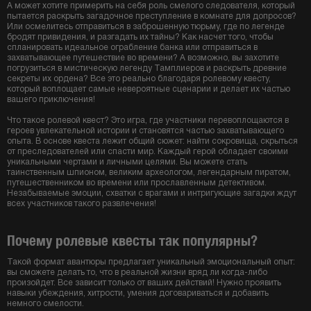
А может хотите примерить на себя роль смелого следователя, который
пытается раскрыть загадочное преступление в комнате для допросов?
Или осмелитесь отправиться в заброшенную тюрьму, где по легенде
бродят привидения, и разгадать их тайны? Как насчет того, чтобы
спланировать идеальное ограбление банка или отправиться в
захватывающее путешествие во времени? А возможно, вы захотите
погрузиться в мистическую легенду Тамплиеров и раскрыть древние
секреты их ордена? Все это реально благодаря ролевому квесту,
который воплощает самые невероятные сценарии и делает их частью
вашего приключения!
Что такое ролевой квест? Это игра, где участники перевоплощаются в
героев увлекательной истории и становятся частью захватывающего
опыта. В основе квеста лежит общий сюжет: найти сокровища, скрыться
от преследователей или спасти мир. Каждый герой обладает своими
уникальными чертами и личными целями. Вы можете стать
таинственным шпионом, великим археологом, легендарным пиратом,
путешественником во времени или прославленным детективом.
Незабываемые эмоции, схватки с врагами и интригующие загадки ждут
всех участников такого развлечения!
Почему ролевые квесты так популярны?
Такой формат авантюры предлагает уникальный эмоциональный опыт:
вы сможете делать то, что в реальной жизни вряд ли когда-либо
произойдет. Все зависит только от ваших действий! Нужно проявить
навыки убеждения, хитрости, умения договариваться и добавить
немного смелости.