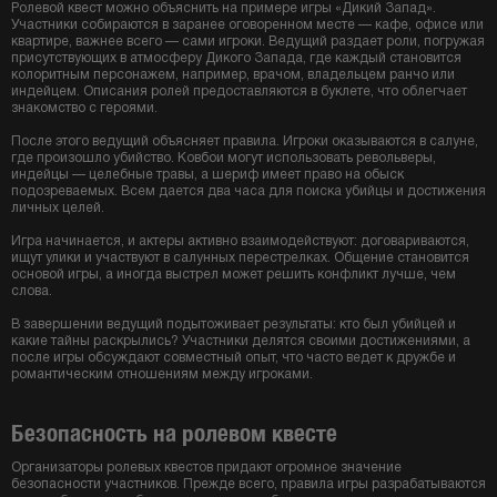
Ролевой квест можно объяснить на примере игры «Дикий Запад».
Участники собираются в заранее оговоренном месте — кафе, офисе или
квартире, важнее всего — сами игроки. Ведущий раздает роли, погружая
присутствующих в атмосферу Дикого Запада, где каждый становится
колоритным персонажем, например, врачом, владельцем ранчо или
индейцем. Описания ролей предоставляются в буклете, что облегчает
знакомство с героями.
После этого ведущий объясняет правила. Игроки оказываются в салуне,
где произошло убийство. Ковбои могут использовать револьверы,
индейцы — целебные травы, а шериф имеет право на обыск
подозреваемых. Всем дается два часа для поиска убийцы и достижения
личных целей.
Игра начинается, и актеры активно взаимодействуют: договариваются,
ищут улики и участвуют в салунных перестрелках. Общение становится
основой игры, а иногда выстрел может решить конфликт лучше, чем
слова.
В завершении ведущий подытоживает результаты: кто был убийцей и
какие тайны раскрылись? Участники делятся своими достижениями, а
после игры обсуждают совместный опыт, что часто ведет к дружбе и
романтическим отношениям между игроками.
Безопасность на ролевом квесте
Организаторы ролевых квестов придают огромное значение
безопасности участников. Прежде всего, правила игры разрабатываются