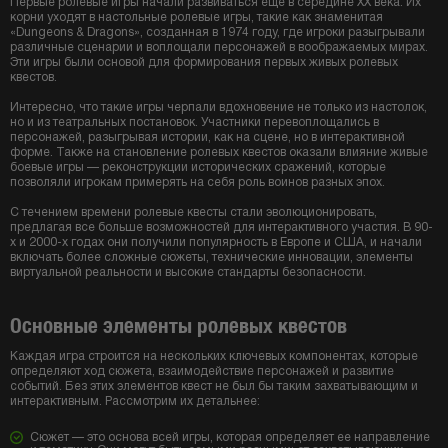
Первые ролевые игры начали развиваться еще в середине XX века. Их
корни уходят в настольные ролевые игры, такие как знаменитая
«Dungeons & Dragons», созданная в 1974 году, где игроки разыгрывали
различные сценарии и воплощали персонажей в воображаемых мирах.
Эти игры были основой для формирования первых живых ролевых
квестов.
Интересно, что такие игры черпали вдохновение не только из настолок,
но и из театральных постановок. Участники перевоплощались в
персонажей, разыгрывая истории, как на сцене, но в интерактивной
форме. Также на становление ролевых квестов оказали влияние живые
боевые игры — реконструкции исторических сражений, которые
позволяли игрокам примерять на себя роль воинов разных эпох.
С течением времени ролевые квесты стали эволюционировать,
предлагая все больше возможностей для интерактивного участия. В 90-
х и 2000-х годах они получили популярность в Европе и США, и начали
включать более сложные сюжеты, технические инновации, элементы
виртуальной реальности и высокие стандарты безопасности.
Основные элементы ролевых квестов
Каждая игра строится на нескольких ключевых компонентах, которые
определяют ход сюжета, взаимодействие персонажей и развитие
событий. Без этих элементов квест не был бы таким захватывающим и
интерактивным. Рассмотрим их детальнее:
Сюжет — это основа всей игры, которая определяет ее направление