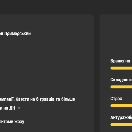
он Приморський
Враження
Складніст
Страх
мпанії. Квести на 6 гравців та більше
и на ДН
Антуражні
ментами жаху