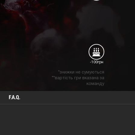
-100грн
*знижки не сумуються
**вартість гри вказана за
команду
F.A.Q.