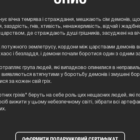
анує вічна темрява і страждання, мешкають сім демонів, щ
, заздрість, гнів, хтивість, ненажерливість, відчай і жадібні
царством, де страждають душі грішників, засуджені на віч
 потужного землетрусу, кордони між царствами демонів впа
хаос і безладдя, і демони почали боротися один з одним з
отрапляє група людей, які випадково опинилися в неправиль
 виявляються втягнутими у боротьбу демонів і змушені бор
я за кожен свій гріх.
ртних гріхів" беруть на себе роль цих нещасних людей, які 
осіб вижити у цьому небезпечному світі, зібрати всі артефак
их.
ОФОРМИТИ ПОДАРУНКОВИЙ СЕРТИФІКАТ