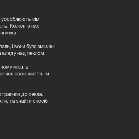
о уособлюють сім
сть. Кожен із них
ні муки.
ли, і вони були змішані
а владу над пеклом.
ному місці в
отися своє життя. їм
потрапили до пекла.
ти, та знайти спосіб