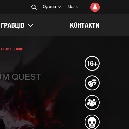
Одеса
Ua
 ГРАВЦІВ
КОНТАКТИ
тних гріхів
16+
UM QUEST