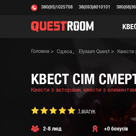
380(95)1025708
38(093)8010101
380(68)3
КВЕ
Головна
Одеса
Elysium Quest
Квести 
КВЕСТ СІМ СМЕР
Квести з акторами,
квести з елементам
1 відгук
2-8 люд
+0 бонусів