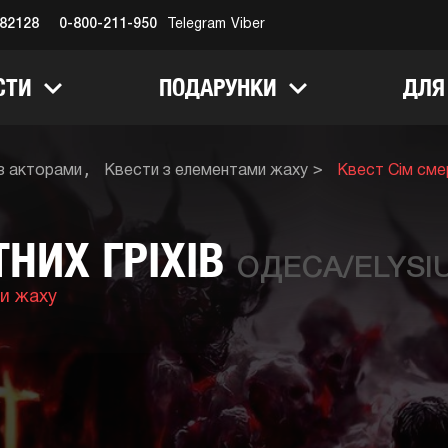
682128
0-800-211-950
Telegram
Viber
СТИ
ПОДАРУНКИ
ДЛЯ
з акторами
Квести з елементами жаху
Квест Сім смер
ТНИХ ГРІХІВ
ОДЕСА/ELYSI
и жаху