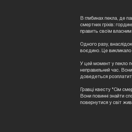
В глибинах пекла, де п
смертних гріхів: гординя
править своїм власним 
Одного разу, внаслідок
воєдино. Це викликало 
У цей момент у пекло п
неправильний час. Вони
доведеться розплатитис
Гравці квесту "Сім сме
Вони повинні знайти сп
повернутися у світ жив