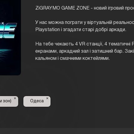
ZiGRAYMO GAME ZONE - новий ігровий прос
У нас можна пограти у віртуальній реальност
Playstation і згадати старі добрі аркади.
На тебе чекають 4 VR станції, 4 тематичні 
екранами, аркадний зал і затишний бар. За
кальяном і смачними коктейлями.
×
×
 зон)
Одеса