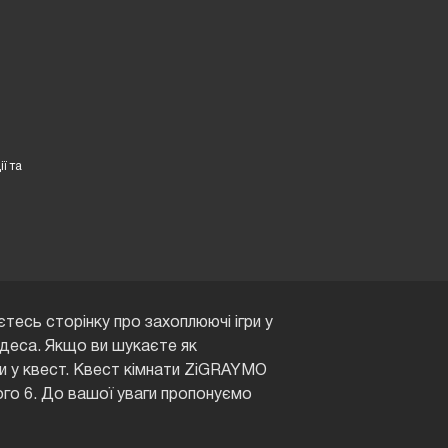
ї та
есь сторінку про захоплюючі ігри у
Одеса. Якщо ви шукаєте як
ти у квест. Квест кімнати ZiGRAYMO
ого 6. До вашої уваги пропонуємо