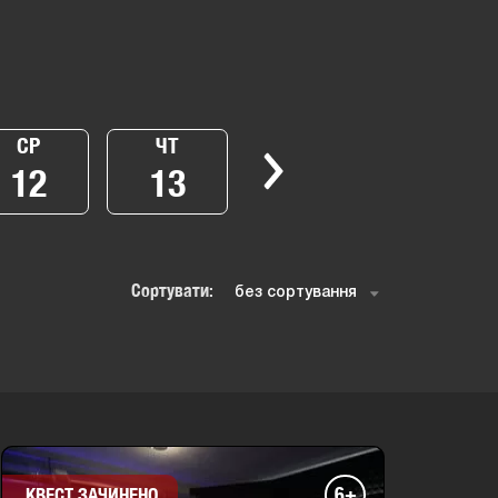
СР
ЧТ
12
13
Сортувати:
6+
КВЕСТ ЗАЧИНЕНО