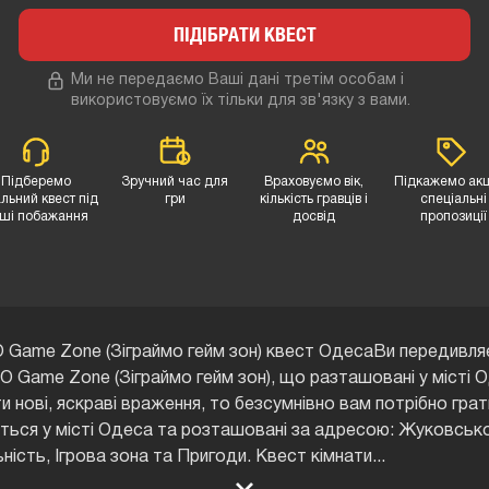
ПІДІБРАТИ КВЕСТ
Ми не передаємо Ваші дані третім особам і
використовуємо їх тільки для зв'язку з вами.
Підберемо
Зручний час для
Враховуємо вік,
Підкажемо акці
льний квест під
гри
кількість гравців і
спеціальні
ші побажання
досвід
пропозиції
Game Zone (Зіграймо гейм зон) квест ОдесаВи передивляєт
O Game Zone (Зіграймо гейм зон), що разташовані у місті 
и нові, яскраві враження, то безсумнівно вам потрібно гра
яться у місті Одеса та розташовані за адресою: Жуковськ
ьність, Ігрова зона та Пригоди. Квест кімнати
...