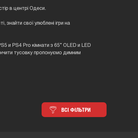
тір в центрі Одеси.
і, знайти свої улюблені ігри на
PS5 и PS4 Pro кімнати з 65” OLED и LED
кінчити тусовку пропонуємо димним
ВСІ ФІЛЬТРИ