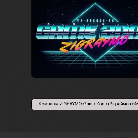
Компанія ZiGRAYMO Game Zone (Зіграймо гейм