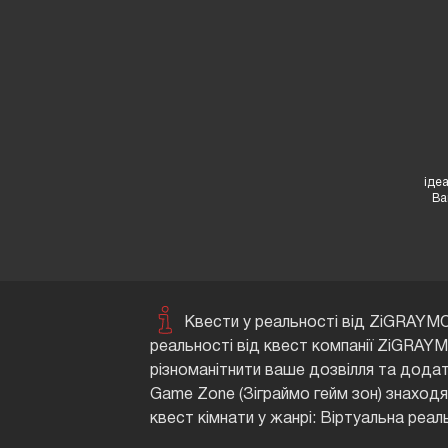
ідеа
Ва
Квести у реальності від ZiGRAYMO 
реальності від квест компанії ZiGRAYM
різноманітнити ваше дозвілля та додат
Game Zone (Зіграймо гейм зон) знаход
квест кімнати у жанрі: Віртуальна реал