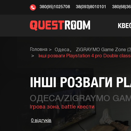
380(95)1025708
38(093)8010101
380(68)3
КВЕ
Головна
Одеса
ZiGRAYMO Game Zone (Зі
Інші розваги Playstation 4 pro Double class
ІНШІ РОЗВАГИ PL
ОДЕСА/ZIGRAYMO GAME
Ігрова зона,
battle квести
0 відгуків