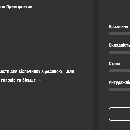
йон Приморський
Враження
Складніст
Страх
вести для відпочинку з родиною
Для
6 гравців та більше
Антуражні