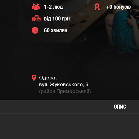
1-2 люд
+0 бонусів
від 100 грн
60 хвилин
Одеса ,
вул. Жуковського, 6
(район Приморський)
ОПИС