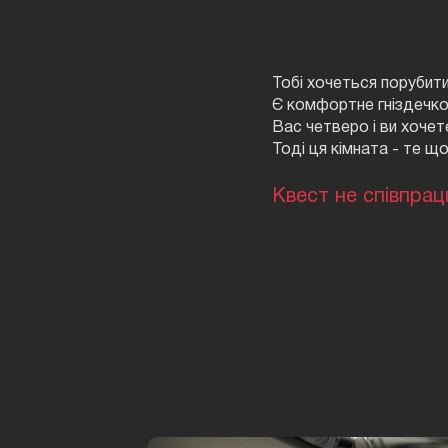
Тобі хочеться порубити
Є комфортне гніздечко
Вас четверо і ви хочет
Тоді ця кімната - те щ
Квест не співпрац