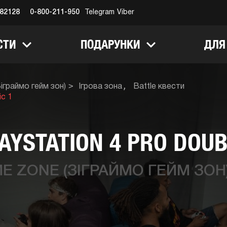
682128
0-800-211-950
Telegram
Viber
СТИ
ПОДАРУНКИ
ДЛЯ
граймо гейм зон)
Ігрова зона
Battle квести
ic 1
AYSTATION 4 PRO DOUB
 ZONE (ЗІГРАЙМО ГЕЙМ ЗОН