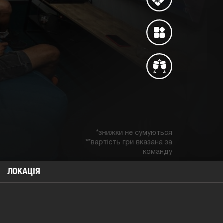
*знижки не сумуються
**вартість гри вказана за
команду
ЛОКАЦIЯ