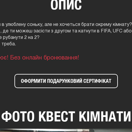
ОПИС
 в улюблену соньку, але не хочеться брати окрему кімнату?
, де ти можеш засісти з другом та катнути в FIFA, UFC аб
е рубанути 2 на 2?
о треба.
ює! Без онлайн бронювання!
ОФОРМИТИ ПОДАРУНКОВИЙ СЕРТИФІКАТ
ФОТО КВЕСТ КІМНАТИ