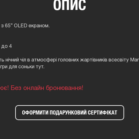
ОПИС
 з 65” OLED екраном.
1 до 4
іть нічний чіл в атмосфері головних жартівників всесвіту Marv
ігри для соньки тут.
ює! Без онлайн бронювання!
ОФОРМИТИ ПОДАРУНКОВИЙ СЕРТИФІКАТ