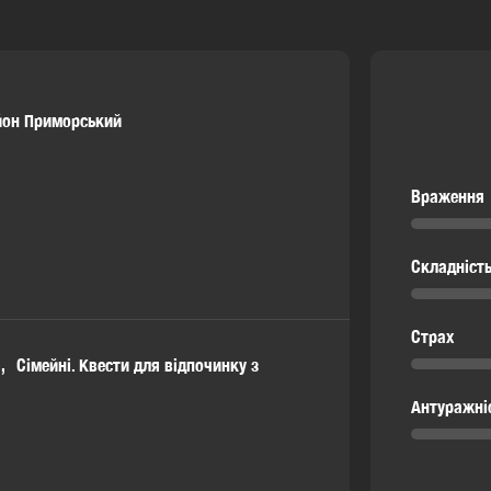
йон Приморський
Враження
Складніст
Страх
Сімейні. Квести для відпочинку з
Антуражні