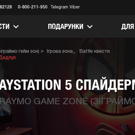
682128
0-800-211-950
Telegram
Viber
СТИ
ПОДАРУНКИ
ДЛЯ
граймо гейм зон)
Ігрова зона
Battle квести
 Дедпул
LAYSTATION 5 СПАЙДЕР
RAYMO GAME ZONE (ЗІГРАЙМО