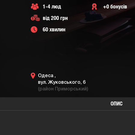
1-4 люд
+0 бонусів
від 200 грн
60 хвилин
Одеса ,
вул. Жуковського, 6
(район Приморський)
ОПИС