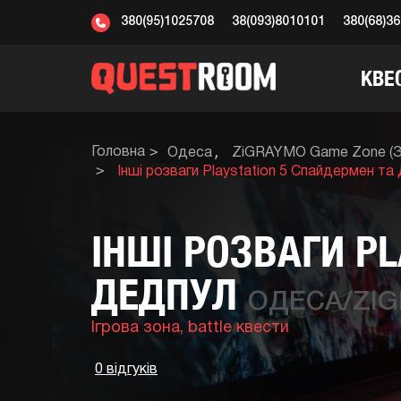
380(95)1025708
38(093)8010101
380(68)3
КВЕ
Головна
Одеса
ZiGRAYMO Game Zone (Зі
Інші розваги Playstation 5 Спайдермен та
ІНШІ РОЗВАГИ P
ДЕДПУЛ
ОДЕСА/ZIG
Ігрова зона,
battle квести
0 відгуків