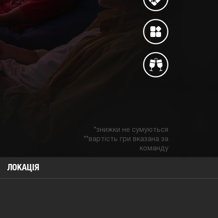
*знижки не сумуються
**вартість гри вказана за
команду
ЛОКАЦIЯ