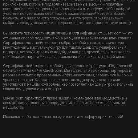
приключения, которые подарят незабываемые эмоции и приятные
впечатления. Мы создаем такие сценарии и атмосферу, чтобы каждый
участник почувствовал себя частью захватывающей истории. Важно
помнить, что для полного погружения и комфорта стоит правильно
выбрать одежду, независимо от уровня сложности или тематики квеста.
подарочный сертификат
Вы можете приобрести
от Questroom — это
отличный способ подарить яркие эмоции и незабываемые впечатления.
Сертификат дает возможность выбрать любой квест: классическую
квест-комнату, виртуальную игру или тимбилдинг. Это универсальный
подарок, который идеально подойдет как для друзей, так и для коллег
или близких, даря уникальные приключения и захватывающий опыт.
Сертификат действует на любой день и сеанс из раздела «Подарочный
сертификат» на сайте Questroom. Мы тщательно выбираем партнеров и
работаем только с проверенными организаторами, гарантируя высокий
уровень сервиса. Качество всех квестов подтверждено отзывами
участников и нашим контролем, что позволяет каждому игроку получить
максимум удовольствия от игры.
QuestRoom гарантирует яркие эмоции, командное взаимодействие и
возможность полностью сосредоточиться на игре, не отвлекаясь на
неудобства.
Позвольте себе полностью погрузиться в атмосферу приключений!