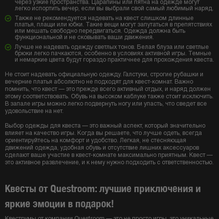
через узкие пространства. Царапины или пятна на одежде могут
легко испортить вечер, если вы выбрали свой самый любимый наряд.
Также не рекомендуется надевать на квест слишком длинные
платья, плащи или юбки. Такие вещи могут запутаться в препятствиях
или мешать свободно передвигаться. Одежда должна быть
функциональной и не сковывать ваши движения.
Лучше не надевать одежду светлых тонов. Белая блуза или светлые
брюки легко пачкаются, особенно в условиях активной игры. Темные
и немаркие цвета будут гораздо практичнее для прохождения квеста.
Не стоит надевать официальную одежду. Галстуки, строгие рубашки и
вечерние платья абсолютно не подходят для квест-комнат. Важно
помнить, что квест — это прежде всего активный отдых, и наряд должен
этому соответствовать. Обувь на высоком каблуке также стоит исключить.
В запале игры можно легко подвернуть ногу или упасть, что сведет все
удовольствие на нет.
Выбор одежды для квеста — это важный аспект, который значительно
влияет на качество игры. Когда вы решаете, что лучше одеть, всегда
ориентируйтесь на комфорт и удобство. Легкая, не стесняющая
движений одежда, удобная обувь и отсутствие лишних аксессуаров
сделают ваше участие в квест-комнате максимально приятным. Квест —
это активное развлечение, и к нему нужно подходить с ответственностью.
Квесты от Questroom: лучшие приключения и
яркие эмоции в подарок!
Квеструмы от компании Questroom — это не просто игры, это уникальные