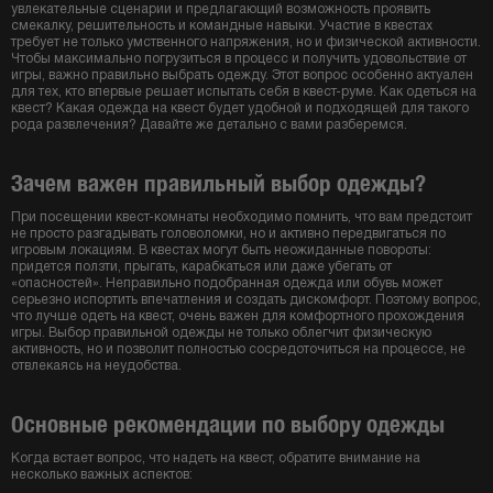
увлекательные сценарии и предлагающий возможность проявить
смекалку, решительность и командные навыки. Участие в квестах
требует не только умственного напряжения, но и физической активности.
Чтобы максимально погрузиться в процесс и получить удовольствие от
игры, важно правильно выбрать одежду. Этот вопрос особенно актуален
для тех, кто впервые решает испытать себя в квест-руме. Как одеться на
квест? Какая одежда на квест будет удобной и подходящей для такого
рода развлечения? Давайте же детально с вами разберемся.
Зачем важен правильный выбор одежды?
При посещении квест-комнаты необходимо помнить, что вам предстоит
не просто разгадывать головоломки, но и активно передвигаться по
игровым локациям. В квестах могут быть неожиданные повороты:
придется ползти, прыгать, карабкаться или даже убегать от
«опасностей». Неправильно подобранная одежда или обувь может
серьезно испортить впечатления и создать дискомфорт. Поэтому вопрос,
что лучше одеть на квест, очень важен для комфортного прохождения
игры. Выбор правильной одежды не только облегчит физическую
активность, но и позволит полностью сосредоточиться на процессе, не
отвлекаясь на неудобства.
Основные рекомендации по выбору одежды
Когда встает вопрос, что надеть на квест, обратите внимание на
несколько важных аспектов: