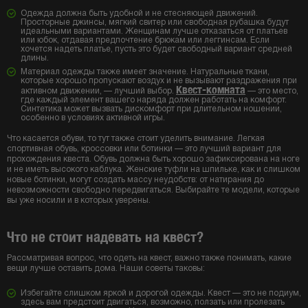
Одежда должна быть удобной и не стесняющей движений.
Просторные джинсы, мягкий свитер или свободная рубашка будут
идеальными вариантами. Женщинам лучше отказаться от платьев
или юбок, отдавая предпочтение брюкам или леггинсам. Если
хочется надеть платье, пусть это будет свободный вариант средней
длины.
Материал одежды также имеет значение. Натуральные ткани,
которые хорошо пропускают воздух и не вызывают раздражения при
Квест-комната
активном движении, — лучший выбор.
— это место,
где каждый элемент вашего наряда должен работать на комфорт.
Синтетика может вызвать дискомфорт при длительном ношении,
особенно в условиях активной игры.
Что касается обуви, то тут также стоит уделить внимание. Легкая
спортивная обувь, кроссовки или ботинки — это лучший вариант для
прохождения квеста. Обувь должна быть хорошо зафиксирована на ноге
и не иметь высокого каблука. Женские туфли на шпильке, как и слишком
новые ботинки, могут создать массу неудобств: от натирания до
невозможности свободно передвигаться. Выбирайте те модели, которые
вы уже носили и в которых уверены.
Что не стоит надевать на квест?
Рассматривая вопрос, что одеть на квест, важно также понимать, какие
вещи лучше оставить дома. Наши советы таковы:
Избегайте слишком яркой и дорогой одежды. Квест — это не подиум,
здесь вам предстоит двигаться, возможно, ползать или пролезать