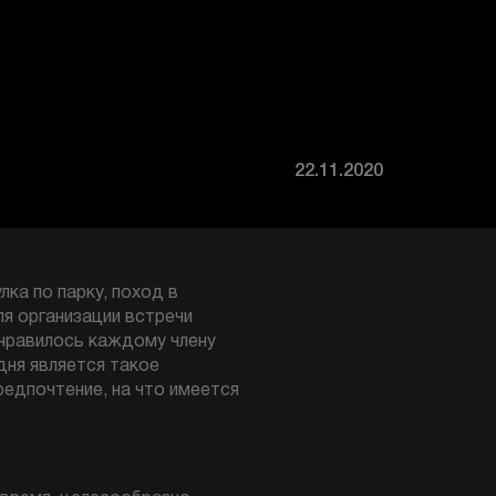
22.11.2020
ка по парку, поход в
ля организации встречи
 нравилось каждому члену
дня является такое
редпочтение, на что имеется