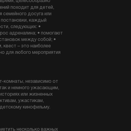
 время, целесообразно
чений походит для детей,
я семейного досуга или
 постановки, каждый
сти, следующих: •
рос адреналина; • помогают
становок между собой; •
, квест – это наиболее
но для любого мероприятия
ст-комнаты, независимо от
 так и немного ужасающим,
историях или жизненных
ктивам, ужастикам,
 детскому кинофильму.
отметить несколько важных