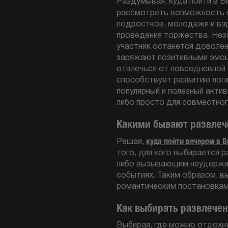
Раздумывая, куда пойти в В
рассмотреть возможность
подростков, молодежи и взр
проведения торжества. Нез
участник останется доволен
заряжают позитивными эмоц
отвлечься от повседневной 
способствует развитию логи
популярный и полезный акти
либо просто для совместног
Какими бывают развлеч
куда пойти вечером в 
Решая,
того, для кого выбирается 
либо вызывающим неудержимы
событиях. Таким образом, в
романтическим постановкам 
Как выбирать развлече
Выбирая, где можно отдохну