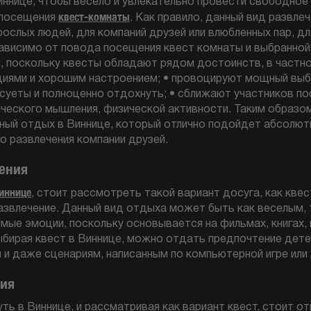
иннице, чтобы весело и увлекательно провести свободное
квест-комнаты
 посещения
. Как правило, данный вид развле
ослых людей, для компаний друзей или влюбленных пар, дл
ависимо от повода посещения квест комнаты и выбранной
, поскольку квесты обладают рядом достоинств, в частно
иями и хорошим настроением; • провоцируют мощный выб
суеты и полноценно отдохнуть; • сближают участников по
ческого мышления, физической активности. Таким образом
вный отдых в Виннице, который отлично подойдет абсолют
о развлечения компании друзей.
ения
Виннице
, стоит рассмотреть такой вариант досуга, как кве
развлечение. Данный вид отдыха может быть как веселым,
е эмоции, поскольку основывается на фильмах, книгах, 
ыбирая квест в Виннице, можно отдать предпочтение дете
и даже сценариям, написанным по компьютерной игре или
ния
ть в Виннице, и рассматривая как вариант квест, стоит 