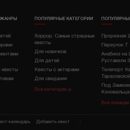
 ЖАНРЫ
ПОПУЛЯРНЫЕ КАТЕГОРИИ
ПОПУЛЯРНЫ
етей
Хоррор. Самые страшные
Прорезная 
квесты
ерами
Переулок Т
Для новичков
ментами
Анабиоз на
Для детей
Руставели 3
 квесты
Квесты с актерами
Телепорт К
Тарасовско
отивам
Для свидания
Под Замком
Все категории
Коновальца
Все локации
ест-календарь
Добавить квест