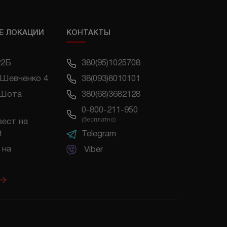
Е ЛОКАЦИИ
КОНТАКТЫ
22Б
380(95)1025708
 Шевченко 4
38(093)8010101
 Шота
380(68)3682128
0-800-211-950
(бесплатно)
вест на
й
Telegram
 на
Viber