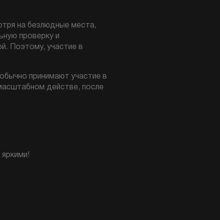
отря на безлюдные места,
ьную проверку и
й. Поэтому, участие в
 обычно принимают участие в
 масштабном действе, после
 яркими!