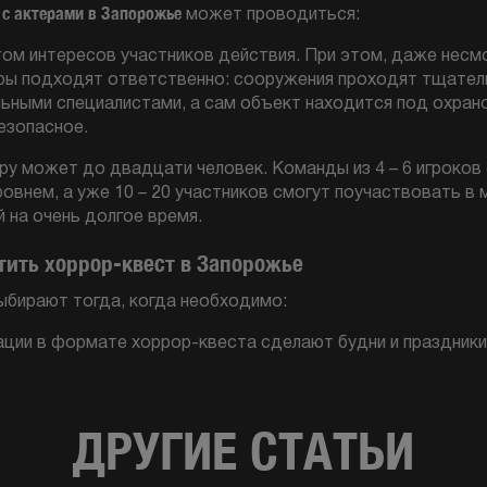
 с актерами в Запорожье
может проводиться:
ом интересов участников действия. При этом, даже несм
гры подходят ответственно: сооружения проходят тщател
ными специалистами, а сам объект находится под охрано
езопасное.
у может до двадцати человек. Команды из 4 – 6 игроков
уровнем, а уже 10 – 20 участников смогут поучаствовать в
 на очень долгое время.
тить хоррор-квест в Запорожье
ыбирают тогда, когда необходимо:
ации в формате хоррор-квеста сделают будни и праздники
ДРУГИЕ СТАТЬИ