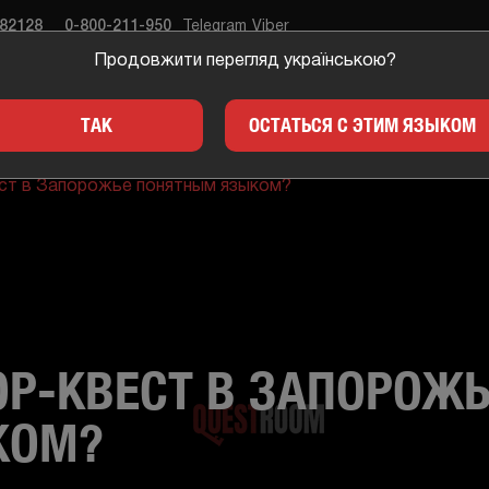
682128
0-800-211-950
Telegram
Viber
Продовжити перегляд українською?
ЕСТЫ
ПОДАРКИ
ДЛЯ 
ТАК
ОСТАТЬСЯ С ЭТИМ ЯЗЫКОМ
ест в Запорожье понятным языком?
ОР-КВЕСТ В ЗАПОРОЖ
КОМ?