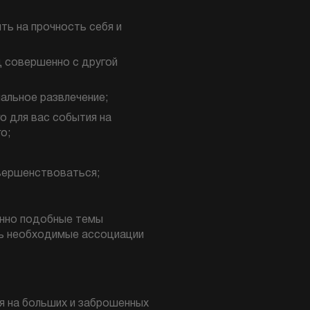
ть на прочность себя и
д совершенно с другой
альное развлечение;
о для вас события на
о;
вершенствоваться;
енно подобные темы
ть необходимые ассоциации
я на больших и заброшенных