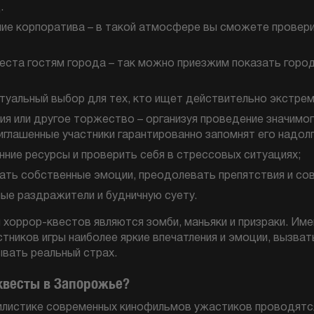
.
ие корпоратива – в такой атмосфере вы сможете провери
еста гостям города – так можно приезжим показать горо
туальный выбор для тех, кто ищет действительно экстрем
я или другое торжество – организуя проведение значимог
иглашенные участники гарантированно запомнят его надолг
нние ресурсы и проверить себя в стрессовых ситуациях;
ать собственные эмоции, преодолевать препятствия и со
ые раздражители и будничную суету.
 хоррор-квестов являются зомби, маньяки и призраки. Им
тников игры наиболее яркие впечатления и эмоции, вызва
ывать реальный страх.
квесты в Запорожье?
тилистике современных кинофильмов ужастиков проводятс