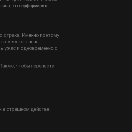
перформанс в
лина, то
го страха. Именно поэтому
рор-квесты очень
вь ужас и одновременно с
Также, чтобы перенести
х в страшном действе.