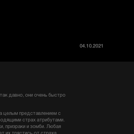
04.10.2021
так давно, они очень быстро
 а целым представлением с
водящими страх атрибутами.
и, призраки и зомби. Любая
т их трястись от страха.