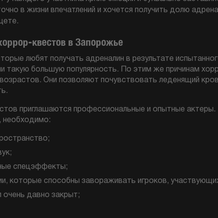
очно в жизни впечатлений и хочется получить долю адрена
щете.
хоррор-квестов в Запорожье
которые любят получать адреналин в результате испытанно
ли такую большую популярность. По этим же причинам хор
 возрастов. Они позволяют почувствовать леденящий кро
ь.
естов приглашаются профессиональные и опытные актеры. 
, необходимо:
ространство;
ук;
ные спецэффекты;
и, которые способны завораживать игроков, участвующи
л очень давно закрыт;