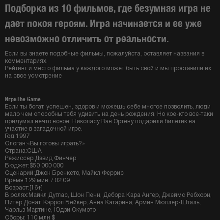
Подборка из 10 фильмов, где безумная игра не
дает покоя героям. Игра начинается и ее уже
невозможно отличить от реальности.
Если вы знаете подобные фильмы, пожалуйста, оставляет названия в
комментариях.
Рейтинг и место фильма у каждого может быть свой и мы проставили их
на свое усмотрение
ИграThe Game
Если ты богат, успешен, здоров и можешь себе многое позволить, люди
мало чем способны тебя удивить на день рождения. Но кое-кто все-таки
придумал нечто новое: Николасу Ван Ортену подарили билетик на
участие в загадочной игре.
Год:1997
Слоган:«Вы готовы играть?»
Страна:США
Режиссер:Дэвид Финчер
Бюджет:$50 000 000
Сценарий:Джон Бренкето, Майкл Феррис
Время:129 мин. / 02:09
Возраст:[16+]
В ролях:Майкл Дуглас, Шон Пенн, Дебора Кара Ангер, Джеймс Ребхорн,
Питер Донат, Кэррол Бейкер, Анна Катарина, Армин Мюллер-Шталь,
Чарльз Мартине, Юдзи Окумото
Сборы: 110 млн $