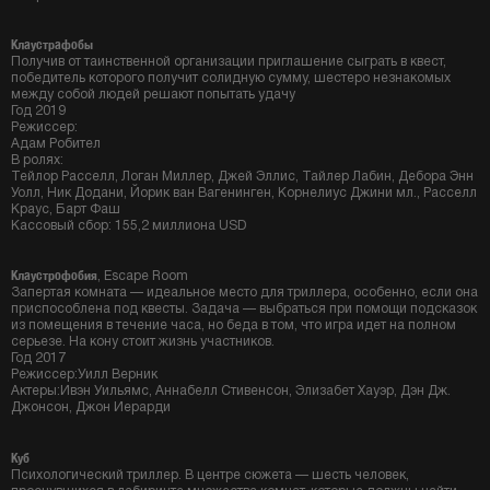
Клаустрафобы
Получив от таинственной организации приглашение сыграть в квест,
победитель которого получит солидную сумму, шестеро незнакомых
между собой людей решают попытать удачу
Год 2019
Режиссер:
Адам Робител
В ролях:
Тейлор Расселл, Логан Миллер, Джей Эллис, Тайлер Лабин, Дебора Энн
Уолл, Ник Додани, Йорик ван Вагенинген, Корнелиус Джини мл., Расселл
Краус, Барт Фаш
Кассовый сбор: 155,2 миллиона USD
Клаустрофобия
, Escape Room
Запертая комната — идеальное место для триллера, особенно, если она
приспособлена под квесты. Задача — выбраться при помощи подсказок
из помещения в течение часа, но беда в том, что игра идет на полном
серьезе. На кону стоит жизнь участников.
Год 2017
Режиссер:Уилл Верник
Актеры:Ивэн Уильямс, Аннабелл Стивенсон, Элизабет Хауэр, Дэн Дж.
Джонсон, Джон Иерарди
Куб
Психологический триллер. В центре сюжета — шесть человек,