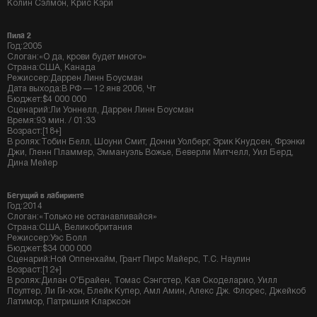
Колин Сэлмон, Крис Кэри
Пила 2
Год:2005
Слоган:«О да, крови будет много»
Страна:США, Канада
Режиссер:Даррен Линн Боусман
Дата выхода:В РФ — 12 янв 2006, Чт
Бюджет:$4 000 000
Сценарий:Ли Уоннелл, Даррен Линн Боусман
Время:93 мин. / 01:33
Возраст:[18+]
В ролях:Тобин Белл, Шоуни Смит, Донни Уолберг, Эрик Кнудсен, Фрэнки
Джи, Гленн Пламмер, Эммануэль Вожье, Беверли Митчелл, Уил Берд,
Дина Мейер
Бегущий в лабиринте
Год:2014
Слоган:«Только не останавливайся»
Страна:США, Великобритания
Режиссер:Уэс Болл
Бюджет:$34 000 000
Сценарий:Ной Оппенхайм, Грант Пирс Майерс, Т.С. Наулин
Возраст:[12+]
В ролях:Дилан О’Брайен, Томас Сэнгстер, Кая Скоделарио, Уилл
Поултер, Ли Ги-хон, Блейк Купер, Амл Амин, Алекс Дж. Флорес, Джейкоб
Латимор, Патришия Кларксон