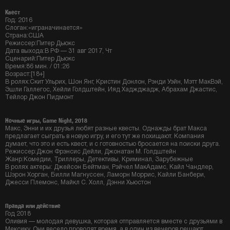
Квест
Год: 2016
Слоган:«играначинается»
Страна:США
Режиссер:Питер Дьюкс
Дата выхода:В РФ — 31 авг 2017, Чт
Сценарий:Питер Дьюкс
Время:86 мин. / 01:26
Возраст:[18+]
В ролях:Скит Ульрих, Шон Янг, Кристин Донлон, Рэнди Уэйн, Мэтт МакВэй,
Эшли Галлегос, Хейли Голдштейн, Ияд Хаджджадж, Абрахам Джастис,
Тейлор Джон Пидмонт
Ночные игры, Game Night, 2018
Макс, Энни и их друзья любят разные квесты. Однажды брат Макса
предлагает сыграть в новую игру, и его тут же похищают. Компания
думает, что это и есть квест, и с готовностью бросается на поиски друга.
Режиссер:Джон Фрэнсис Дейли, Джонатан М. Голдштейн
Жанр:Комедии, Триллеры, Детективы, Криминал, Зарубежные
В ролях актеры: Джейсон Бейтман, Рэйчел МакАдамс, Кайл Чандлер,
Шэрон Хорган, Билли Магнуссен, Ламорн Моррис, Кайли Банбери,
Джесси Племонс, Майкл С. Холл, Дэнни Хьюстон
Правда или действие
Год 2018
Оливия — молодая девушка, которая отправляется вместе с друзьями в
Мексику. Они весело проводят время, а в один из вечеров решают