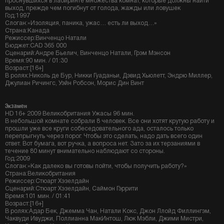
проснувшихся в лабиринте множества комнат, которые должны найти
выход, прежде чем погибнут от голода, жажды или ловушек
Год:1997
Слоган:«Изоляция, паника, ужас… есть ли выход…»
Страна:Канада
Режиссер:Винченцо Натали
Бюджет:CAD 365 000
Сценарий:Андре Бьелич, Винченцо Натали, Грэм Мэнсон
Время:90 мин. / 01:30
Возраст:[16+]
В ролях:Николь де Бур, Никки Гуаданьи, Дэвид Хьюлетт, Эндрю Миллер,
Джулиан Ричингс, Уэйн Робсон, Морис Дин Винт
Экзамен
HD 16+ 2009 Великобритания Ужасы 96 мин.
В небольшой комнате собрали 8 человек. Все они хотят крутую работу и
прошли уже все круги собеседовательного ада, осталось только
перепрыгнуть через порог. Чтобы это сделать, надо дать всего один
ответ. Вот бумага, вот ручка, а вопроса нет. Зато за их терзаниями в
течение 80 минут внимательно наблюдают со стороны.
Год:2009
Слоган:«Как далеко вы готовы пойти, чтобы получить работу?»
Страна:Великобритания
Режиссер:Стюарт Хэзелдайн
Сценарий:Стюарт Хэзелдайн, Саймон Гэррити
Время:101 мин. / 01:41
Возраст:[16+]
В ролях:Адар Бек, Джемма Чан, Натали Кокс, Джон Ллойд Филлингэм,
Чаквуди Ивуджи, Поллианна МакИнтош, Люк Мэбли, Джими Мистри,