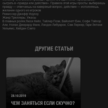
сыграть в «правда или действие». Правила этой игры просты: выбираешь
правду — отвечаешь на каверзный вопрос, действие — исполняешь
желание одного из игроков
Режиссер:Джефф Уодлоу
Жанр:Триллеры, Ужасы
В главных ролях:Люси Хейл, Тайлер Пози, Вайолетт Бин, Софи Тэйлор
Али, Нолан Джерард Фанк, Лэндон Либуарон, Сэм Лернер, Гари Энтони
Уильямс, Хейден Сзето
ДРУГИЕ СТАТЬИ
28.10.2019
ЧЕМ ЗАНЯТЬСЯ ЕСЛИ СКУЧНО?