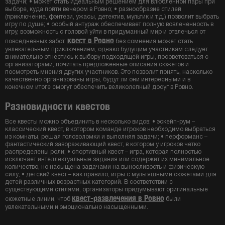
задачи; • может стать идеальным решением для влюбленной пары при
выборе, куда пойти вечером в Ровно; • разнообразие стилей
(приключение, фэнтези, ужасы, детектив, мультик и т.д.) позволит выбрать
игру по душе; • особый антураж обеспечивает полную вовлеченность в
игру, возможность с головой уйти в придуманный мир и отвлечься от
квест в Ровно
повседневных забот.
без сомнения может стать
увлекательным приключением, однако будущим участникам следует
внимательно отнестись к выбору подходящей игры, посоветоваться с
организаторами, почитать предложенные описания сюжетов и
посмотреть мнения других участников. Это позволит понять, насколько
качественно организованы игры, будут ли они интересными и в
конечном итоге смогут обеспечить великолепный досуг в Ровно.
Разновидности квестов
Все квесты можно объединить в несколько видов: • эскейп-рум –
классический квест, в котором команде игроков необходимо выбраться
из комнаты, решая головоломки и выполняя задачи; • перформанс –
фантастический завораживающий квест, в котором у игроков четко
распределены роли; • спортивный квест – игра, которая полностью
исключает интеллектуальные задания или содержит их минимальное
количество, но насыщена задачами на выносливость и физическую
силу; • детский квест – как правило, игры с мультяшными сюжетами для
детей различных возрастных категорий. В соответствии с
существующими стилями, организаторы придумывают оригинальные
квест-развлечения в Ровно
сюжетные линии, чтоб
были
увлекательными и эмоционально насыщенными.