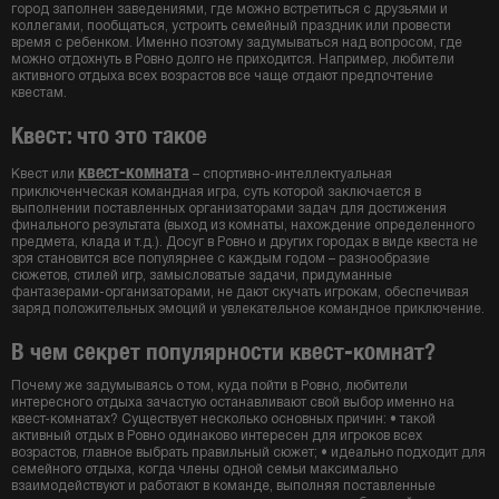
город заполнен заведениями, где можно встретиться с друзьями и
коллегами, пообщаться, устроить семейный праздник или провести
время с ребенком. Именно поэтому задумываться над вопросом, где
можно отдохнуть в Ровно долго не приходится. Например, любители
активного отдыха всех возрастов все чаще отдают предпочтение
квестам.
Квест: что это такое
квест-комната
Квест или
– спортивно-интеллектуальная
приключенческая командная игра, суть которой заключается в
выполнении поставленных организаторами задач для достижения
финального результата (выход из комнаты, нахождение определенного
предмета, клада и т.д.). Досуг в Ровно и других городах в виде квеста не
зря становится все популярнее с каждым годом – разнообразие
сюжетов, стилей игр, замысловатые задачи, придуманные
фантазерами-организаторами, не дают скучать игрокам, обеспечивая
заряд положительных эмоций и увлекательное командное приключение.
В чем секрет популярности квест-комнат?
Почему же задумываясь о том, куда пойти в Ровно, любители
интересного отдыха зачастую останавливают свой выбор именно на
квест-комнатах? Существует несколько основных причин: • такой
активный отдых в Ровно одинаково интересен для игроков всех
возрастов, главное выбрать правильный сюжет; • идеально подходит для
семейного отдыха, когда члены одной семьи максимально
взаимодействуют и работают в команде, выполняя поставленные