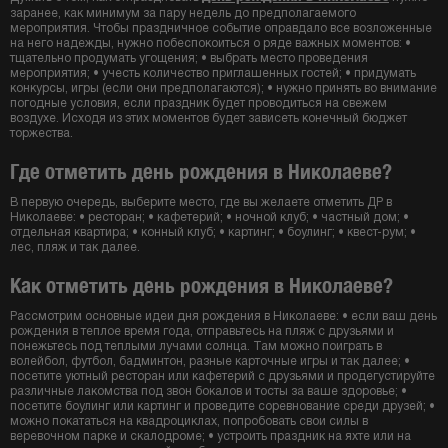
заранее, как минимум за пару недель до предполагаемого
мероприятия. Чтобы праздничное событие оправдало все возложенные
на него надежды, нужно побеспокоиться о ряде важных моментов: •
тщательно продумать угощения; • выбрать место проведения
мероприятия; • учесть количество приглашенных гостей; • придумать
конкурсы, игры (если они предполагаются); • нужно принять во внимание
погодные условия, если праздник будет проводиться на свежем
воздухе. Исходя из этих моментов будет зависеть конечный бюджет
торжества.
Где отметить день рождения в Николаеве?
В первую очередь, выберите место, где вы желаете отметить ДР в
Николаеве: • ресторан; • кафетерий; • ночной клуб; • частный дом; •
отдельная квартира; • конный клуб; • картинг; • боулинг; • квест-рум; •
лес, пляж и так далее.
Как отметить день рождения в Николаеве?
Рассмотрим основные идеи дня рождения в Николаеве: • если ваш день
рождения в теплое время года, отправьтесь на пляж с друзьями и
понежьтесь под теплыми лучами солнца. Там можно поиграть в
волейбол, футбол, бадминтон, разные карточные игры и так далее; •
посетите уютный ресторан или кафетерий с друзьями и продегустируйте
различные лакомства под звон бокалов и тосты за ваше здоровье; •
посетите боулинг или картинг и проведите соревнование среди друзей; •
можно покататься на квадроциклах, попробовать свои силы в
веревочном парке и скалодроме; • устроить праздник на яхте или на