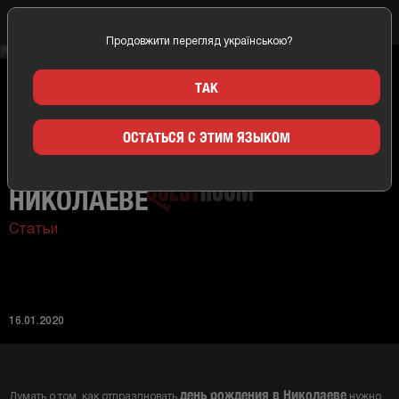
Продовжити перегляд українською?
Главная
Новости
Как необычно отметить ДР в Николаеве
ТАК
ОСТАТЬСЯ С ЭТИМ ЯЗЫКОМ
КАК НЕОБЫЧНО ОТМЕТИТЬ ДР В
НИКОЛАЕВЕ
Статьи
16.01.2020
день рождения в Николаеве
Думать о том, как отпраздновать
нужно