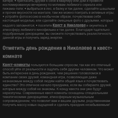
катере; • пригласить друзей к себе в квартиру или дом и провести
костюмированную вечеринку по мотивам любимого сериала или
пижама-пати; • выбраться в лес, в балку и так далее, сделайте шашлыки
и прочие вкусности на мангале, там же можно поиграть в активные игры;
• устройте фотосессию в необычном образе, почувствовав себя
настоящей моделью, или сделайте смешные фото с друзьями, которые
Квест в Николаеве
надолго запомнятся; • посетите
и окунитесь в
атмосферу любимого кинофильма и так далее. Благодаря тщательно
подобранным декорациям, вы сможете почувствовать реалистичность
данной игры и получить заряд энергии.
Отметить день рождения в Николаеве в квест-
комнате
Квест-комнаты
пользуются большим спросом, так как это отличный
способ уйти от реальности и ощутить себя другим человеком. Что может
быть интереснее в день рождения, чем решение головоломок в
компании своих друзей, командная игра, позволяющая даже
незнакомым между собой людям найти общий язык и почувствовать
единство? Это отличное начало праздника, если вы собираете друзей,
которые между собой не знакомы. К концу квеста они уже будут
неразлучны. Современные квест-комнаты оснащены специальными
тематическими декорациями, атмосферным музыкальным
сопровождением, что позволит вам и вашим друзьям, родственникам
получить массу новых ощущений и сделать праздник незабываемым!