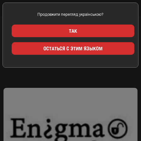
Продовжити перегляд українською?
Главная
Запорожье
Компании
Enigma ZP
ТАК
КВЕСТ КОМНАТЫ ENIGMA ZP
ОСТАТЬСЯ С ЭТИМ ЯЗЫКОМ
ЗАПОРОЖЬЕ