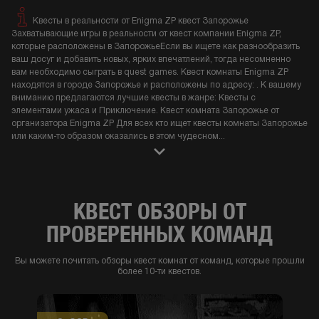
Квесты в реальности от Enigma ZP квест Запорожье
Захватывающие игры в реальности от квест компании Enigma ZP,
которые расположены в ЗапорожьеЕсли вы ищете как разнообразить
ваш досуг и добавить новых, ярких впечатлений, тогда несомненно
вам необходимо сыграть в quest games. Квест комнаты Enigma ZP
находятся в городе Запорожье и расположены по адресу: . К вашему
вниманию предлагаются лучшие квесты в жанре: Квесты с
элементами ужаса и Приключение. Квест комната Запорожье от
организатора Enigma ZP Для всех кто ищет квесты комнаты Запорожье
или каким-то образом оказались в этом чудесном
...
КВЕСТ ОБЗОРЫ ОТ
ПРОВЕРЕННЫХ КОМАНД
Вы можете почитать обзоры квест комнат от команд, которые прошли
более 10-ти квестов.