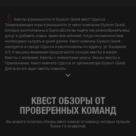
Квесты в реальности от Elysium Quest квест Одесса
Захватывающие игры в реальности от квест компании Elysium Quest,
которые расположены в ОдессаЕсли вы ищете как разнообразить ваш
досуг и добавить новых, ярких впечатлений, тогда несомненно вам
необходимо сыграть в quest games. Квест комнаты Elysium Quest
находятся в городе Одесса и расположены по адресу: ул. Базарная
5/3. К вашему вниманию предлагаются лучшие квесты в жанре:
Квесты с актерами, Квесты с элементами ужаса, Экшен квесты и
Приключение. Квест комната Одесса от организатора Elysium Quest
Для всех кто ищет квесты комнаты
...
КВЕСТ ОБЗОРЫ ОТ
ПРОВЕРЕННЫХ КОМАНД
Вы можете почитать обзоры квест комнат от команд, которые прошли
более 10-ти квестов.