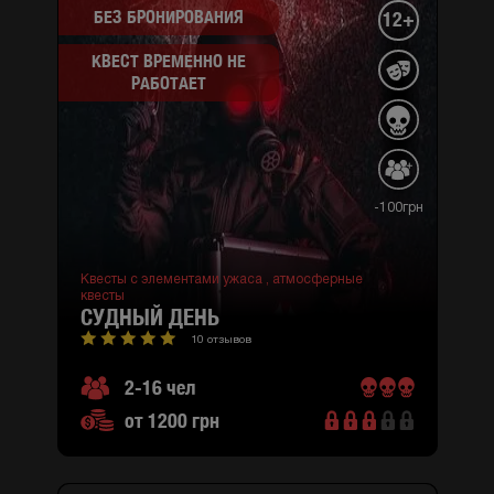
БЕЗ БРОНИРОВАНИЯ
12+
КВЕСТ ВРЕМЕННО НЕ
РАБОТАЕТ
-100грн
Квесты с элементами ужаса ,
атмосферные
квесты
СУДНЫЙ ДЕНЬ
10 отзывов
2-16 чел
от 1200 грн