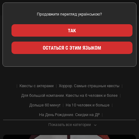
Продовжити перегляд українською?
Главная
Одесса
Компании
Elysium Quest
ТАК
КВЕСТ КОМНАТЫ ELYSIUM
ОСТАТЬСЯ С ЭТИМ ЯЗЫКОМ
QUEST ОДЕССА
Квесты с актерами
Хоррор. Самые страшные квесты
Для большой компании. Квесты на 6 человек и более
Дольше 60 минут
На 10 человек и больше
На День Рождение. Скидки на ДР
Показать все категории