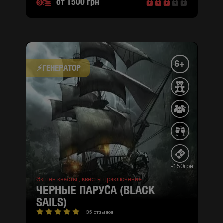
от 1500 грн
6+
⚡​ГЕНЕРАТОР
-150грн
Экшен квесты ,
квесты приключение
ЧЕРНЫЕ ПАРУСА (BLACK
SAILS)
35 отзывов