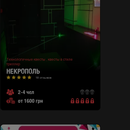
Технологичные квесты ,
квесты в стиле
триллер
НЕКРОПОЛЬ
18 отзывов
2-4 чел
от 1600 грн