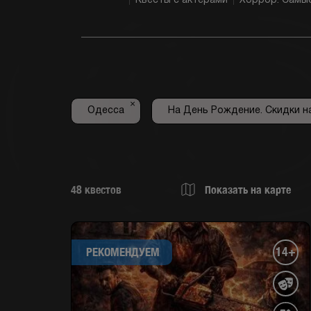
Квесты с актерами
Хоррор. Самы
×
Одесса
На День Рождение. Скидки н
48
квестов
Показать на карте
14+
РЕКОМЕНДУЕМ