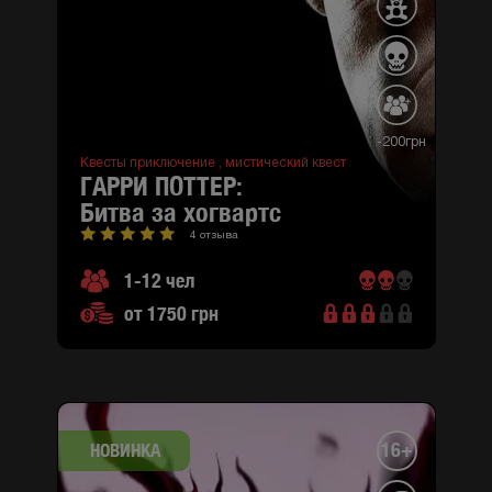
-200грн
Квесты приключение ,
мистический квест
ГАРРИ ПОТТЕР:
битва за хогвартс
4 отзыва
1-12 чел
от 1750 грн
16+
НОВИНКА