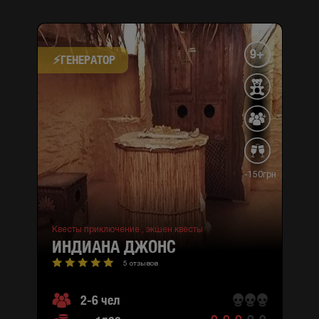
9+
⚡​ГЕНЕРАТОР
-150грн
Квесты приключение ,
экшен квесты
ИНДИАНА ДЖОНС
5 отзывов
2-6 чел