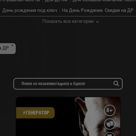
е страшные квесты
Для детей
Для большой компании. Квест
День рождения под ключ
На День Рождение. Скидки на ДР
Показать все категории
×
а ДР
8+
⚡​ГЕНЕРАТОР