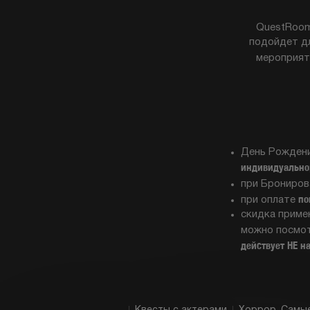
QuestRoom
подойдет дл
мероприят
День Рождени
индивидуально
при Брониро
по
при оплате
скидка приме
можно посмот
действует НЕ н