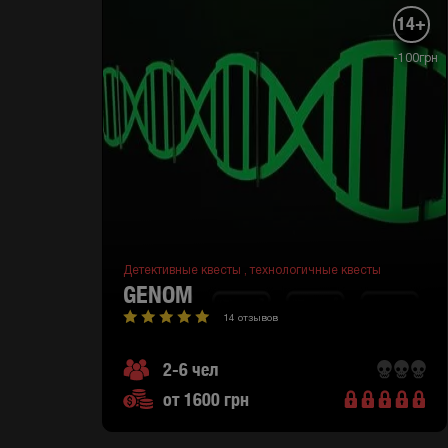
14+
-100грн
Детективные квесты ,
технологичные квесты
GENOM
14 отзывов
2-6 чел
от 1600 грн