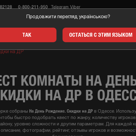
682128
0-800-211-950
Telegram
Viber
Продовжити перегляд українською?
ЕСТЫ
ПОДАРКИ
ДЛЯ 
ТАК
ОСТАТЬСЯ С ЭТИМ ЯЗЫКОМ
идки на ДР
СТ КОМНАТЫ НА ДЕН
КИДКИ НА ДР В ОДЕС
На День Рождение. Скидки на ДР
орке собраны
в Одессе. Использ
 чтобы быстро подобрать квест по жанру, количеству игроков
району, уровню сложности и другим параметрам. Для каждой 
описание, фотографии, рейтинг, отзывы игроков и возможнос