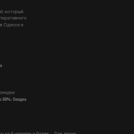
й, который
рпоративного
в Одессе и
та
 скидки
о 50%; Скидка