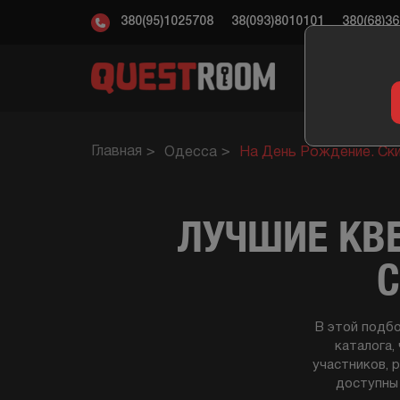
380(95)1025708
38(093)8010101
380(68)3
КВ
Главная
Одесса
На День Рождение. Ск
ЛУЧШИЕ КВЕ
С
В этой подб
каталога,
участников, 
доступны 