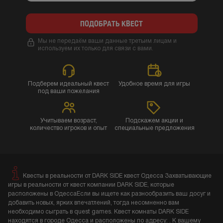
ПОДОБРАТЬ КВЕСТ
Мы не передаём ваши данные третьим лицам и
используем их только для связи с вами.
Подберем идеальный квест
Удобное время для игры
под ваши пожелания
Учитываем возраст,
Подскажем акции и
количество игроков и опыт
специальные предложения
Квесты в реальности от DARK SIDE квест Одесса Захватывающие
игры в реальности от квест компании DARK SIDE, которые
расположены в ОдессаЕсли вы ищете как разнообразить ваш досуг и
добавить новых, ярких впечатлений, тогда несомненно вам
необходимо сыграть в quest games. Квест комнаты DARK SIDE
находятся в городе Одесса и расположены по адресу: . К вашему