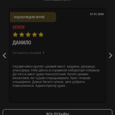
07.01.2026
ПОДТВЕРЖДЕНО ИГРОЙ
GENOM
ДАНИЛО
Оставлено отзывов
1
Previous
Nex
Надзвичайно крутий і цікавий квест: задумка, декорації,
атмосфера. Ніби дійсно в справжній лабораторії побували.
До того ж квест дуже технологічний, багато цікавих
механізмів, які чудово спрацьовували, були і яскраві
спецефекти. Доволі багато тупили, зате добряче
повеселилися. Адміністратор дуже ...
ВСЕ ОТЗЫВЫ