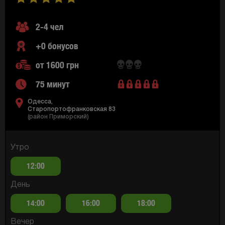
2-4 чел
+0 бонусов
от 1600 грн
75 минут
Одесса,
Старопортофранковская 83
(район Приморский)
Утро
12:00
День
14:00
16:00
18:00
Вечер