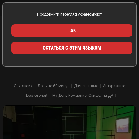
Продовжити перегляд українською?
Главная
Одесса
Компании
DARK SIDE
ТАК
КВЕСТ КОМНАТЫ DARK SIDE
ОСТАТЬСЯ С ЭТИМ ЯЗЫКОМ
ОДЕССА
Для двоих
Дольше 60 минут
Для опытных
Антуражные
Без ключей
На День Рождение. Скидки на ДР