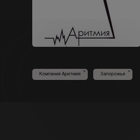
×
×
Компания Аритмия
Запорожье