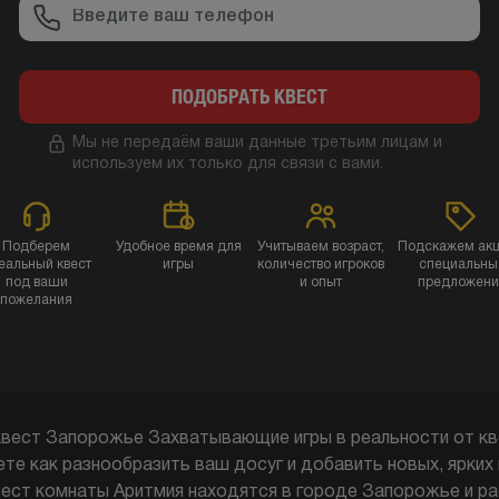
ПОДОБРАТЬ КВЕСТ
Мы не передаём ваши данные третьим лицам и
используем их только для связи с вами.
Подберем
Удобное время для
Учитываем возраст,
Подскажем акц
еальный квест
игры
количество игроков
специальны
под ваши
и опыт
предложени
пожелания
квест Запорожье Захватывающие игры в реальности от кв
е как разнообразить ваш досуг и добавить новых, ярких 
вест комнаты Аритмия находятся в городе Запорожье и ра