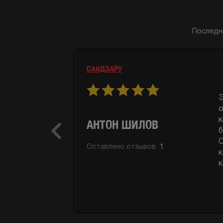
Последн
ВОКРУГ СВЕТА - ОРЕЛ И РЕШКА
К
АЛЕКСАНДРА
м
Previous
к
Оставлено отзывов
2
в