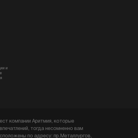
ии и
е
я
ест компании Аритмия, которые
впечатлений, тогда несомненно вам
сположены по адресу: пр.Металлургов,