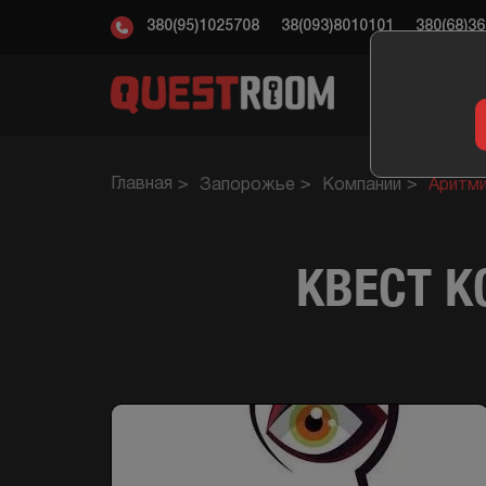
380(95)1025708
38(093)8010101
380(68)3
КВ
Главная
Запорожье
Компании
Аритм
КВЕСТ 