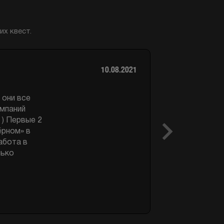
х квест.
22.09.2019
классные,
кали в
Next
м как уже