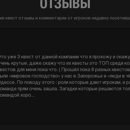
ОТЗЫВЫ
ие квест отзывы и комментарии от игроков недавно посетивши
вест разочаровал. Либо нас просто разбалывали другие, 
ногокомнотные квесты. Совершенно не понятно, что мы ис
весте и что в итоге нашли. Квест для деток лет до 12. На
зрослым людям было не интересно, не тратьте средства.