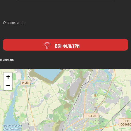
Очистити все
ВСІ ФІЛЬТРИ
0 квестів
+
−