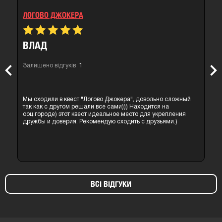
ЛОГОВО ДЖОКЕРА
ОЛЬГА
Залишено відгуків
1
Previous
Nex
Всем кто любит Джокера - рекомендую! Крутая квест
о сложный
комната у нас в городе) Масса эмоций, адреналин!Если Вы
 на
любите пошевелить мозгами и не боитесь темноты с
репления
Джокером - рекомендую посетить! Организация на высоком
ями.)
уровне!Спасибо за игру очень понравилось)
ВСІ ВІДГУКИ