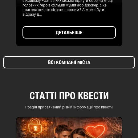
в Кривому Розі, в яких можна відчути себе на місці
головних героїв фільмів мумія або Джокер. Яке
пригода хочете зіграти першим? А може бути
відразу д...
ДЕТАЛЬНІШЕ
ВСІ КОМПАНІЇ МІСТА
СТАТТІ ПРО КВЕСТИ
Розділ присвячений різній інформації про квести