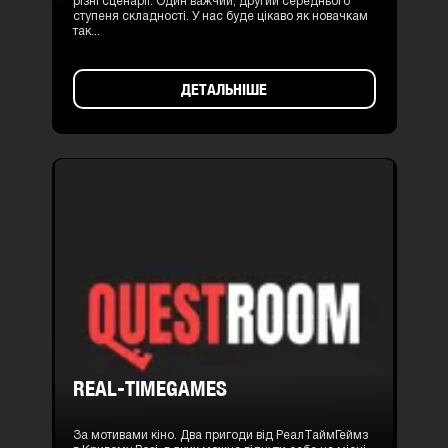
різні сценарії. Один важчий, другий середнього
ступеня складності. У нас буде цікаво як новачкам
так...
ДЕТАЛЬНІШЕ
REAL-TIMEGAMES
За мотивами кіно. Два пригоди від РеалТаймГеймз