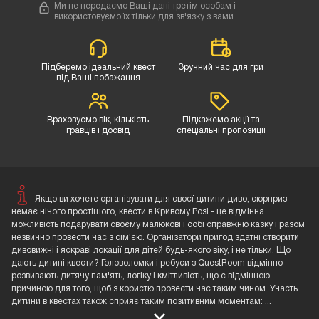
Ми не передаємо Ваші дані третім особам і
використовуємо їх тільки для зв'язку з вами.
Підберемо ідеальний квест
Зручний час для гри
під Ваші побажання
Враховуємо вік, кількість
Підкажемо акції та
гравців і досвід
спеціальні пропозиції
Якщо ви хочете організувати для своєї дитини диво, сюрприз -
немає нічого простішого, квести в Кривому Розі - це відмінна
можливість подарувати своєму малюкові і собі справжню казку і разом
незвично провести час з сім'єю. Організатори пригод здатні створити
дивовижні і яскраві локації для дітей будь-якого віку, і не тільки. Що
дають дитині квести? Головоломки і ребуси з QuestRoom відмінно
розвивають дитячу пам'ять, логіку і кмітливість, що є відмінною
причиною для того, щоб з користю провести час таким чином. Участь
дитини в квестах також сприяє таким позитивним моментам:
...