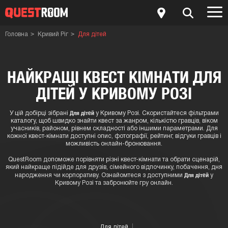
Головна
Кривий Ріг
Для дітей
НАЙКРАЩІ КВЕСТ КІМНАТИ ДЛЯ
ДІТЕЙ У КРИВОМУ РОЗІ
Для дітей
У цій добірці зібрані
у Кривому Розі. Скористайтеся фільтрами
каталогу, щоб швидко знайти квест за жанром, кількістю гравців, віком
учасників, районом, рівнем складності або іншими параметрами. Для
кожної квест-кімнати доступні опис, фотографії, рейтинг, відгуки гравців і
можливість онлайн-бронювання.
QuestRoom допоможе порівняти різні квест-кімнати та обрати сценарій,
який найкраще підійде для друзів, сімейного відпочинку, побачення, дня
Для дітей
народження чи корпоративу. Ознайомтеся з доступними
у
Кривому Розі та забронюйте гру онлайн.
Для дітей