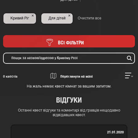
×
×
Кривий Ріг
Для дітей
Очистити все
ВСІ ФІЛЬТРИ
0
квестів
Переглянути на мапі
На жаль немає квест кімнат за вашим запитом.
ВІДГУКИ
Останні квест відгуки та коментарі від гравців нещодавно
відвідавших квест.
21.01.2020
20.01.202