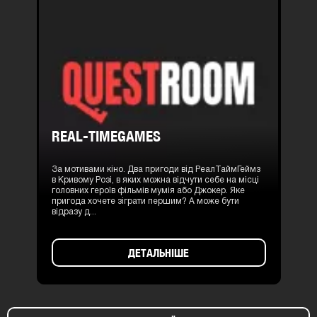
REAL-TIMEGAMES
За мотивами кіно. Два пригоди від РеалТаймГеймз
в Кривому Розі, в яких можна відчути себе на місці
головних героїв фільмів мумія або Джокер. Яке
пригода хочете зіграти першим? А може бути
відразу д...
ДЕТАЛЬНІШЕ