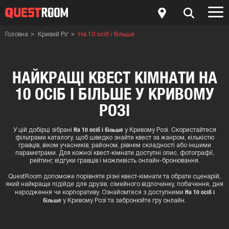
Головна
Кривий Ріг
На 10 осіб і більше
НАЙКРАЩІ КВЕСТ КІМНАТИ НА
10 ОСІБ І БІЛЬШЕ У КРИВОМУ
РОЗІ
На 10 осіб і більше
У цій добірці зібрані
у Кривому Розі. Скористайтеся
фільтрами каталогу, щоб швидко знайти квест за жанром, кількістю
гравців, віком учасників, районом, рівнем складності або іншими
параметрами. Для кожної квест-кімнати доступні опис, фотографії,
рейтинг, відгуки гравців і можливість онлайн-бронювання.
QuestRoom допоможе порівняти різні квест-кімнати та обрати сценарій,
який найкраще підійде для друзів, сімейного відпочинку, побачення, дня
На 10 осіб і
народження чи корпоративу. Ознайомтеся з доступними
більше
у Кривому Розі та забронюйте гру онлайн.