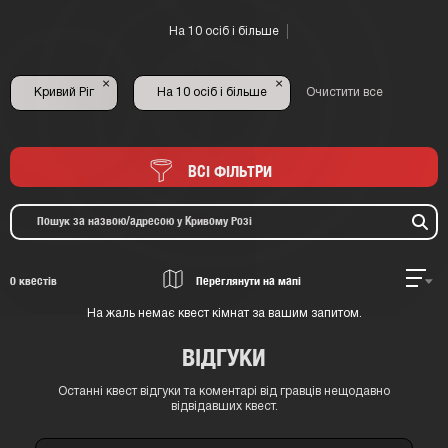
На 10 осіб і більше
×
×
Кривий Ріг
На 10 осіб і більше
Очистити все
ВСІ ФІЛЬТРИ
0
квестів
Переглянути на мапі
На жаль немає квест кімнат за вашим запитом.
ВІДГУКИ
Останні квест відгуки та коментарі від гравців нещодавно
відвідавших квест.