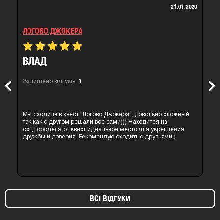
21.01.2020
ЛОГОВО ДЖОКЕРА
ОЛЬГА
Залишено відгуків
1
Previous
Nex
Всем кто любит Джокера - рекомен
Логово Джокера", довольно сложный
комната у нас в городе) Масса эм
ли все сами))) Находится на
любите пошевелить мозгами и не 
ст идеальное место для укрепления
Джокером - рекомендую посетить
комендую сходить с друзьями.)
уровне!Спасибо за игру очень пон
ВСІ ВІДГУКИ