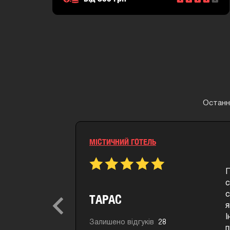
Останні
ПРОКЛЯТИЙ ЗВІР
П
в
ТАРАС
п
Previous
п
Залишено відгуків
28
п