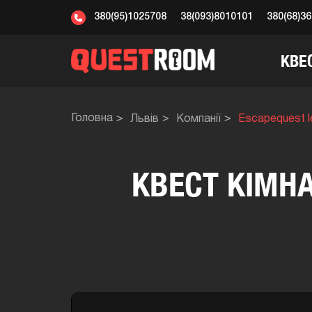
380(95)1025708
38(093)8010101
380(68)3
КВЕ
Головна
Львів
Компанії
Escapequest l
КВЕСТ КІМН