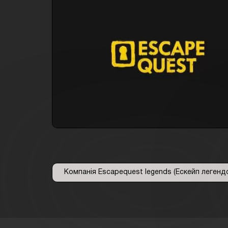
Компанія Escapequest legends (Ескейп легенд