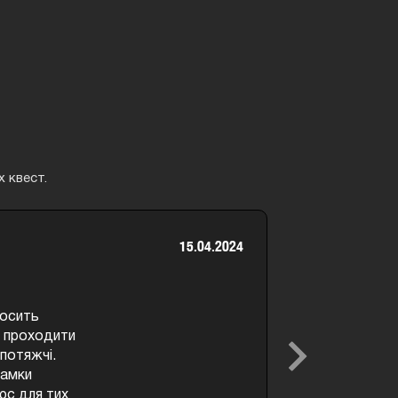
х квест.
15.04.2024
авий квест,
. Дуже вдало
самі кімнати
Next
агадки без
, це один з