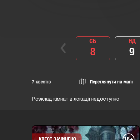
СБ
НД
8
9
7
квестів
Переглянути на мапі
Розклад кімнат в локації недоступно
16+
КВЕСТ ЗАЧИНЕНО