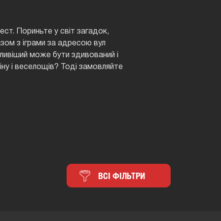
ст. Пориньте у світ загадок,
зом з іграми за адресою вул
іливіший може бути здивований і
ну і веселощів? Тоді замовляйте
ВСІ ФІЛЬТРИ