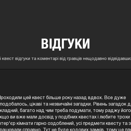
ВІДГУКИ
 квест відгуки та коментарі від гравців нещодавно відвідавши
роходили цей квест десь пів року назад. Загалом дуже цік
еликий за площею, багато цікавих та антуражних завдань
ідібрані декорації, візуально квест виглядає ефектно, хоча 
о темі квесту похмурі. Ми проходили удвох і вирішили усі з
ідказок за 54 хв) Сама ідея загадок нам дуже сподобалась