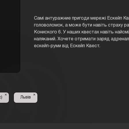
Самі антуражние пригоди мережі Ескейп Кве
головоломок, а може бути навіть страху ра
Кониского 6. У наших квестах навіть найсм
наляканий. Хочете отримати заряд адреналі
ескейп-руми від Ескейп Квест.
×
×
с)
Львів