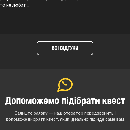
ебагатьох квестів де використовується стеля, ал...
ВСІ ВІДГУКИ
Допоможемо підібрати квест
Залиште заявку — наш оператор передзвонить і
допоможе вибрати квест, який ідеально підійде саме вам.