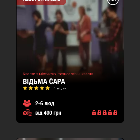
Квести з містикою ,
технологічні квести
ВІДЬМА САРА
1 відгук
2-6 люд
від 400 грн