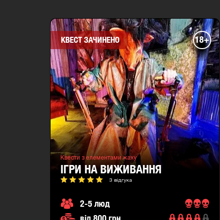
18+
КВЕСТ ЗАЧИНЕНО
Квести з елементами жаху
ІГРИ НА ВИЖИВАННЯ
3 відгука
2-5 люд
від 800 грн