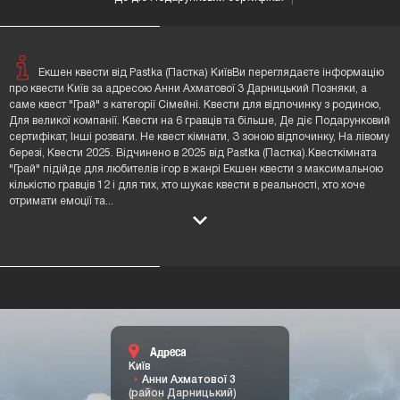
Екшен квести від Pastka (Пастка) КиївВи переглядаєте інформацію
про квести Київ за адресою Анни Ахматової 3 Дарницький Позняки, а
саме квест "Грай" з категорії Сімейні. Квести для відпочинку з родиною,
Для великої компанії. Квести на 6 гравців та більше, Де діє Подарунковий
сертифікат, Інші розваги. Не квест кімнати, З зоною відпочинку, На лівому
березі, Квести 2025. Відчинено в 2025 від Pastka (Пастка).Квесткімната
"Грай" підійде для любителів ігор в жанрі Екшен квести з максимальною
кількістю гравців 12 і для тих, хто шукає квести в реальності, хто хоче
отримати емоції та
...
Адреса
Київ
Анни Ахматової 3
(район Дарницький)