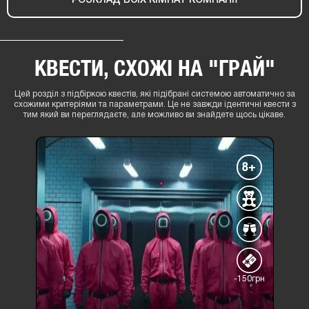
РОЗКЛАД ВСІХ КІМНАТ КОМПАНІЇ
КВЕСТИ, СХОЖІ НА "ГРАЙ"
Цей розділ з підбіркою квестів, які підібрані системою автоматично за
схожими критеріями та параметрами. Це не завжди ідентичні квести з
тим який ви переглядаєте, але можливо ви знайдете щось цікаве.
8+
-150грн