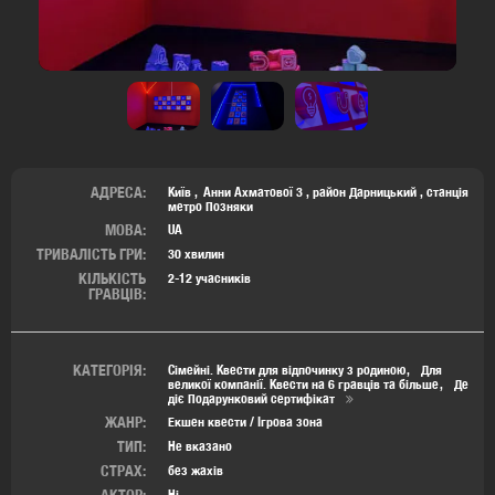
АДРЕСА:
Київ
Анни Ахматової 3
,
район Дарницький
,
станція
метро Позняки
МОВА:
UA
ТРИВАЛІСТЬ ГРИ:
30 хвилин
КІЛЬКІСТЬ
2-12 учасників
ГРАВЦІВ:
КАТЕГОРІЯ:
Сімейні. Квести для відпочинку з родиною
Для
великої компанії. Квести на 6 гравців та більше
Де
діє Подарунковий сертифікат
ЖАНР:
Екшен квести / Ігрова зона
ТИП:
Не вказано
СТРАХ:
без жахів
АКТОР:
Ні