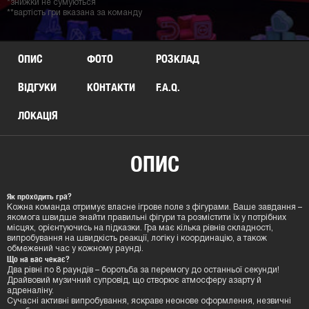
*знижки не сумуються
**вартість гри вказана за команду
ОПИС
ФОТО
РОЗКЛАД
ВІДГУКИ
КОНТАКТИ
F.A.Q.
ЛОКАЦIЯ
ОПИС
Як проходить гра?
Кожна команда отримує власне ігрове поле з фігурами. Ваше завдання –
якомога швидше знайти правильні фігури та розмістити їх у потрібних
місцях, орієнтуючись на підказки. Гра має кілька рівнів складності,
випробування на швидкість реакції, логіку і координацію, а також
обмежений час у кожному раунді.
Що на вас чекає?
Два рівні по 8 раундів – боротьба за перемогу до останньої секунди!
Драйвовий музичний супровід, що створює атмосферу азарту й
адреналіну.
Сучасні активні випробування, яскраве неонове оформлення, незвичні