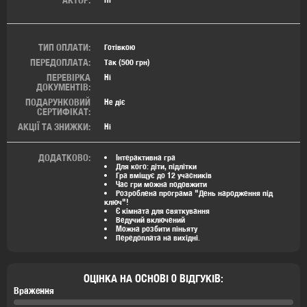
ТИП ОПЛАТИ:
Готівкою
ПЕРЕДОПЛАТА:
Так (500 грн)
ПЕРЕВІРКА
Ні
ДОКУМЕНТІВ:
ПОДАРУНКОВИЙ
Не діє
СЕРТИФІКАТ:
АКЦІЇ ТА ЗНИЖКИ:
Ні
ДОДАТКОВО:
Інтерактивна гра
Для кого: діти, підлітки
Гра вміщує до 12 учасників
Час гри можна подовжити
Розроблена програма
"День народження під
ключ"!
Є кімната для святкування
Ведучий включений
Можна розбити піньяту
Передоплата на вихідні.
ОЦІНКА НА ОСНОВІ 0 ВІДГУКІВ:
Враження