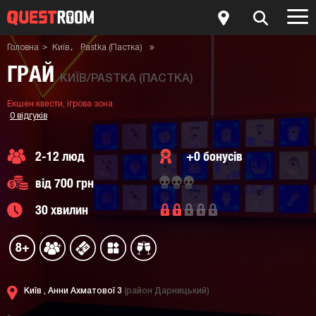
Головна
Київ
Pastka (Пастка)
Екшен квести
Ігрова зона
Квест-кімната Грай
ГРАЙ
КИЇВ/PASTKA (ПАСТКА)
Екшен квести,
ігрова зона
0 відгуків
2-12 люд
+0 бонусів
від 700 грн
30 хвилин
8+
Київ ,
Анни Ахматової 3
(район Дарницький)