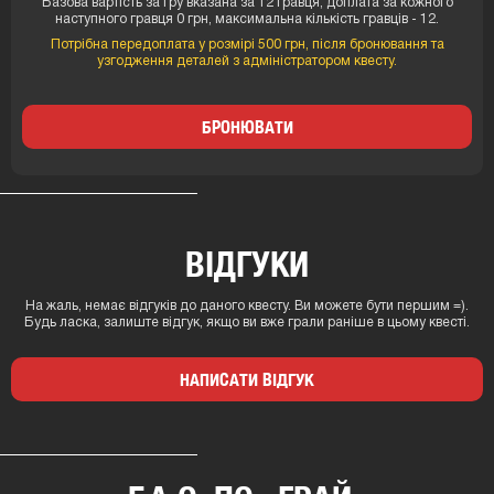
Базова вартість за гру вказана за 12 гравця, доплата за кожного
наступного гравця 0 грн, максимальна кількість гравців - 12.
Потрібна передоплата у розмірі 500 грн, після бронювання та
узгодження деталей з адміністратором квесту.
БРОНЮВАТИ
ВІДГУКИ
На жаль, немає відгуків до даного квесту. Ви можете бути першим =).
Будь ласка, залиште відгук, якщо ви вже грали раніше в цьому квесті.
НАПИСАТИ ВІДГУК