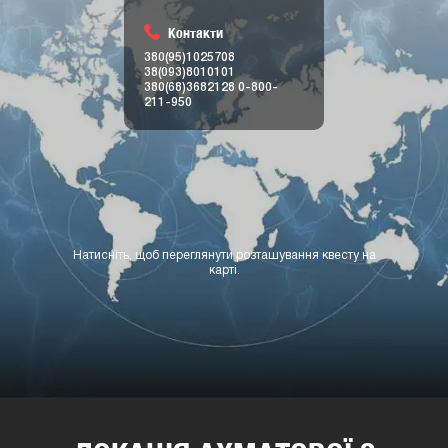
Контакти
380(95)1025708
38(093)8010101
380(68)3682128
0-800-
211-950
Натисніть, щоб переглянути розташування квесту на
карті.