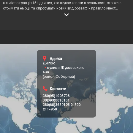
кількістю гравців 15 і для тих, хто шукає квести в реальності, хто хоче
отримати емоції та спробувати новий вид розваг.Як правило квест
...
Адреса
Дніпро
вулиця Жуковського
43а
(район Соборний)
Контакти
380(95)1025708
38(093)8010101
380(68)3682128
0-800-
211-950