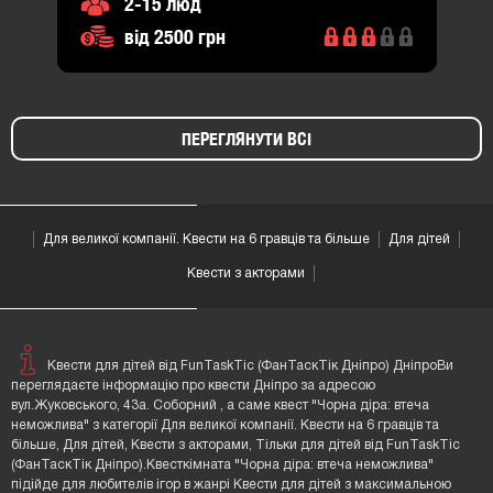
2-15 люд
від 2500 грн
ПЕРЕГЛЯНУТИ ВСІ
Для великої компанії. Квести на 6 гравців та більше
Для дітей
Квести з акторами
Квести для дітей від FunTaskTic (ФанТаскТік Дніпро) ДніпроВи
переглядаєте інформацію про квести Дніпро за адресою
вул.Жуковського, 43а. Соборний , а саме квест "Чорна діра: втеча
неможлива" з категорії Для великої компанії. Квести на 6 гравців та
більше, Для дітей, Квести з акторами, Тільки для дітей від FunTaskTic
(ФанТаскТік Дніпро).Квесткімната "Чорна діра: втеча неможлива"
підійде для любителів ігор в жанрі Квести для дітей з максимальною