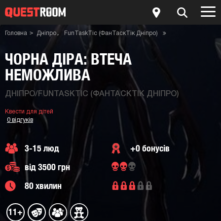
Головна
Дніпро
FunTaskTic (ФанТаскТік Дніпро)
Квести для дітей
Квест-кімната Чорна діра: втеча неможлива
ЧОРНА ДІРА: ВТЕЧА
НЕМОЖЛИВА
ДНІПРО/FUNTASKTIC (ФАНТАСКТІК ДНІПРО)
Квести для дітей
0 відгуків
3-15 люд
+0 бонусів
від 3500 грн
80 хвилин
11+