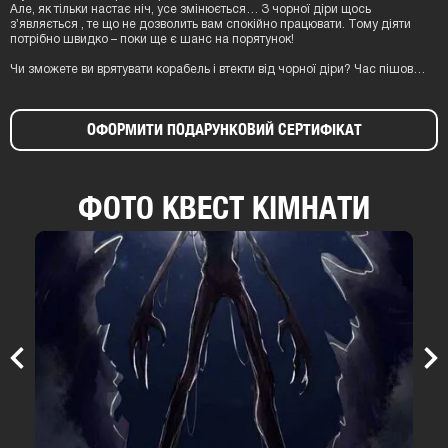
Але, як тільки настає ніч, усе змінюється… З чорної діри щось
зʼявляється , те що не дозволить вам спокійно працювати. Тому діяти
потрібно швидко – поки ще є шанс на порятунок!
Чи зможете ви врятувати корабель і втекти від чорної діри? Час пішов…
ОФОРМИТИ ПОДАРУНКОВИЙ СЕРТИФІКАТ
ФОТО КВЕСТ КІМНАТИ
Previous
Nex