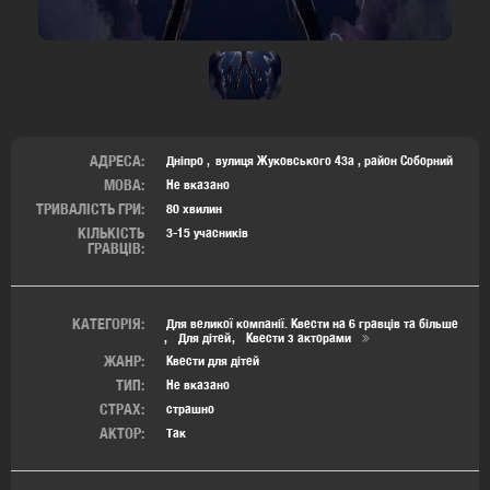
АДРЕСА:
Дніпро
вулиця Жуковського 43а
,
район Соборний
МОВА:
Не вказано
ТРИВАЛІСТЬ ГРИ:
80 хвилин
КІЛЬКІСТЬ
3-15 учасників
ГРАВЦІВ:
КАТЕГОРІЯ:
Для великої компанії. Квести на 6 гравців та більше
Для дітей
Квести з акторами
ЖАНР:
Квести для дітей
ТИП:
Не вказано
СТРАХ:
страшно
АКТОР:
Так