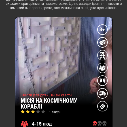
схожими критеріями та параметрами. Це не завжди ідентичні квести з
тим який ви переглядаєте, але можливо ви знайдете щось цікаве.
8+
Квести для дітей ,
виїзні квести
МІСІЯ НА КОСМІЧНОМУ
КОРАБЛІ
1 відгук
4-15 люд