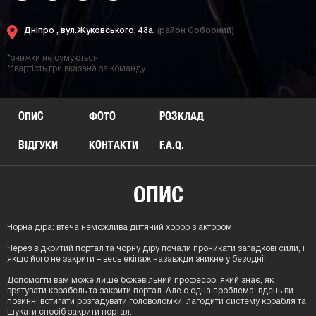
Дніпро ,
вул.Жуковського, 43а.
(район Соборний)
*знижки не сумуються
**вартість гри вказана за команду
ОПИС
ФОТО
РОЗКЛАД
ВІДГУКИ
КОНТАКТИ
F.A.Q.
ОПИС
Чорна діра: втеча неможлива дитячий хорор з актором
Через відкритий портал та чорну діру почали проникати загадкові сили, і
якщо його не закрити – весь екіпаж назавжди зникне у безодні!
Допомогти вам може лише божевільний професор, який знає, як
врятувати корабель та закрити портал. Але є одна проблема: вдень ви
повинні встигати розгадувати головоломки, лагодити систему корабля та
шукати спосіб закрити портал.