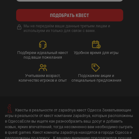
ПОДОБРАТЬ КВЕСТ
Мы не передаём ваши данные третьим лицам и
используем их только для связи с вами.
Подберем идеальный квест
Удобное время для игры
под ваши пожелания
Учитываем возраст,
Подскажем акции и
количество игроков и опыт
специальные предложения
Квесты в реальности от zapadnya квест Одесса Захватывающие
игры в реальности от квест компании zapadnya, которые расположены
в ОдессаЕсли вы ищете как разнообразить ваш досуг и добавить
новых, ярких впечатлений, тогда несомненно вам необходимо сыграть
в quest games. Квест комнаты zapadnya находятся в городе Одесса и
расположены по адресу: . К вашему вниманию предлагаются лучшие