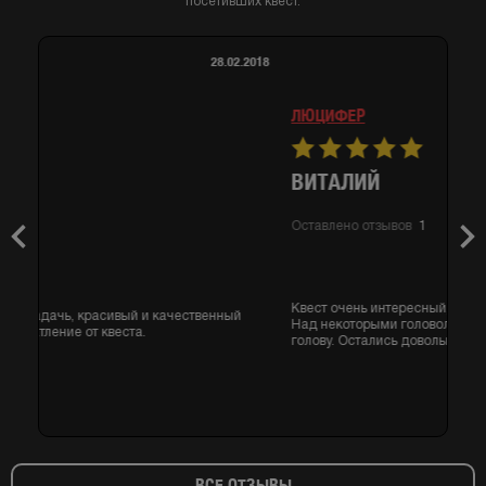
посетивших квест.
26.02.2018
ЛЮЦИФЕР
ВИТАЛИЙ
Оставлено отзывов
1
Previous
Nex
Квест очень интересный, не сложный и очень атмосферный.
Над некоторыми головоломками пришлось таки поломать
голову. Остались довольны.
ВСЕ ОТЗЫВЫ