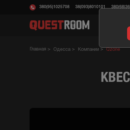
380(95)1025708
38(093)8010101
380(68)3
КВ
Главная
Одесса
Компании
Qzone
КВЕС