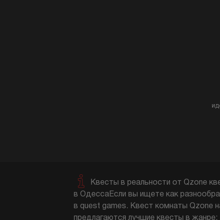
ид
Квесты в реальности от Qzone кв
в ОдессаЕсли вы ищете как разнообраз
в quest games. Квест комнаты Qzone н
предлагаются лучшие квесты в жанре: