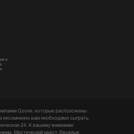
ии и
е
я
компании Qzone, которые расположены
да несомненно вам необходимо сыграть
Греческая 24. К вашему вниманию
нием, Мистический квест, Веселые