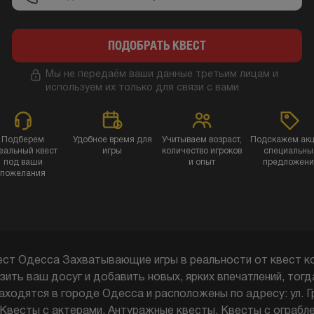
ПОДОБРАТЬ КВЕСТ
Мы не передаём ваши данные третьим лицам и
используем их только для связи с вами.
Подберем
Удобное время для
Учитываем возраст,
Подскажем акц
еальный квест
игры
количество игроков
специальны
под ваши
и опыт
предложени
пожелания
ест Одесса Захватывающие игры в реальности от квест 
ить ваш досуг и добавить новых, ярких впечатлений, тог
аходятся в городе Одесса и расположены по адресу: ул. 
 Квесты с актерами, Антуражные квесты, Квесты с ограбле