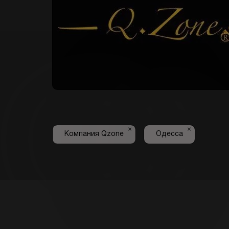
×
×
Компания Qzone
Одесса