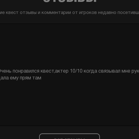
ие квест отзывы и комментарии от игроков недавно посетивши
ыла с подругой на этом квесте. Комнаты очень атмосфер
нтересные , игра актёра шикарна .Всё очень сильно понрав
ожалели , что выбрали этот квест.