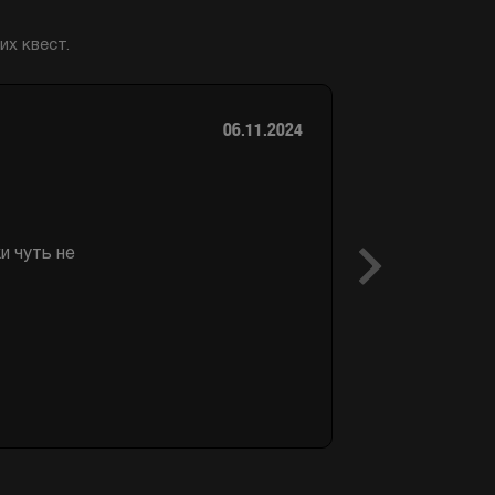
х квест.
08.10.2023
ные,загадки
илось, не
Next