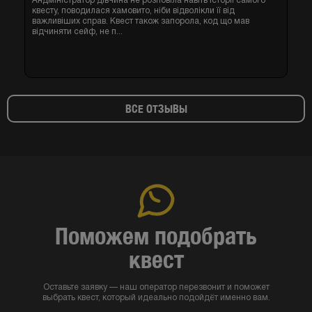
Андміністратор дівчина не розповіла навіть історії самого
квесту, поводилася хамовито, ніби відволікли її від
важливіших справ. Квест також запорола, код що мав
відчиняти сейф, не п...
ВСЕ ОТЗЫВЫ
Поможем подобрать
квест
Оставьте заявку — наш оператор перезвонит и поможет
выбрать квест, который идеально подойдёт именно вам.