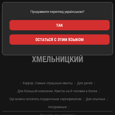
Продовжити перегляд українською?
Главная
Хмельницкий
Компании
Квест-проект Изоляция Хмельницкий
ТАК
ОСТАТЬСЯ С ЭТИМ ЯЗЫКОМ
КВЕСТ КОМНАТЫ КВЕСТ-ПРОЕКТ
ИЗОЛЯЦИЯ ХМЕЛЬНИЦКИЙ
ХМЕЛЬНИЦКИЙ
Хоррор. Самые страшные квесты
Для детей
Для большой компании. Квесты на 6 человек и более
Где можно оплатить подарочным сертификатом
Для опытных
Антуражные