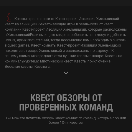
Квесты в реальности от Квест-проект Изоляция Хмельницкий
квест Хмельницкий Захватывающие игры в реальности от квест
компании Квест-проект Изоляция Хмельницкий, которые расположены
в ХмельницкийЕсли вы ищете как разнообразить ваш досуг и добавить
новых, ярких впечатлений, тогда несомненно вам необходимо сыграть
в quest games. Квест комнаты Квест-проект Изоляция Хмельницкий
находятся в городе Хмельницкий и расположены по адресу: . К
вашему вниманию предлагаются лучшие квесты в жанре: Квесты на
криминальную тему, Мистический квест, Квесты приключение,
Веселые квесты, Квесты с
...
КВЕСТ ОБЗОРЫ ОТ
ПРОВЕРЕННЫХ КОМАНД
Вы можете почитать обзоры квест комнат от команд, которые прошли
более 10-ти квестов.