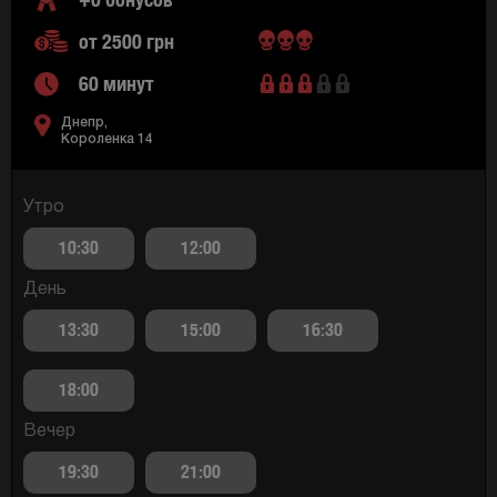
от 2500 грн
60 минут
Днепр,
Короленка 14
Утро
10:30
12:00
День
13:30
15:00
16:30
18:00
Вечер
19:30
21:00