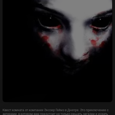
Квест комната от компании Энозер Геймз в Днепре. Это приключение с
актерами, в котором вам предстоит не только решать загадки и искать