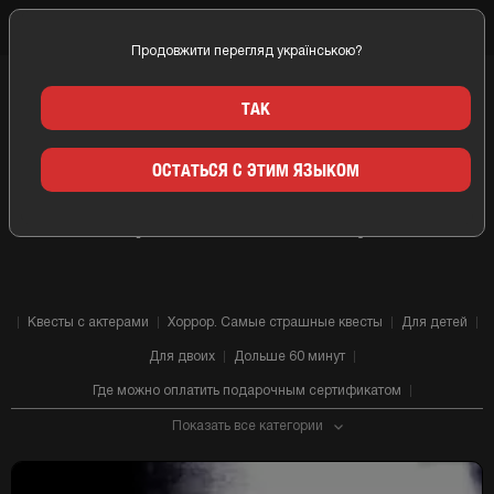
Продовжити перегляд українською?
Главная
Днепр
Компании
Another Games (Эназер геймс)
ТАК
ОСТАТЬСЯ С ЭТИМ ЯЗЫКОМ
КВЕСТ КОМНАТЫ ANOTHER
GAMES (ЭНАЗЕР ГЕЙМС) ДНЕПР
Квесты с актерами
Хоррор. Самые страшные квесты
Для детей
Для двоих
Дольше 60 минут
Где можно оплатить подарочным сертификатом
Показать все категории