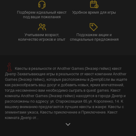
Подберем идеальный квест
Удобное время для игры
под ваши пожелания
Учитываем возраст,
Подскажем акции и
количество игроков и опыт
специальные предложения
Квесты в реальности от Another Games (Эназер геймс) квест
Днепр Захватывающие игры в реальности от квест компании Another
Games (Эназер геймс), которые расположены в ДнепрЕсли вы ищете
как разнообразить ваш досуг и добавить новых, ярких впечатлений,
тогда несомненно вам необходимо сыграть в quest games. Квест
комнаты Another Games (Эназер геймс) находятся в городе Днепр и
расположены по адресу: ул. Старокозацкая 65,ул. Короленко, 14. К
вашему вниманию предлагаются лучшие квесты в жанре: Квесты с
элементами ужаса, Квесты приключение и Приключение. Квест
комната Днепр от
...