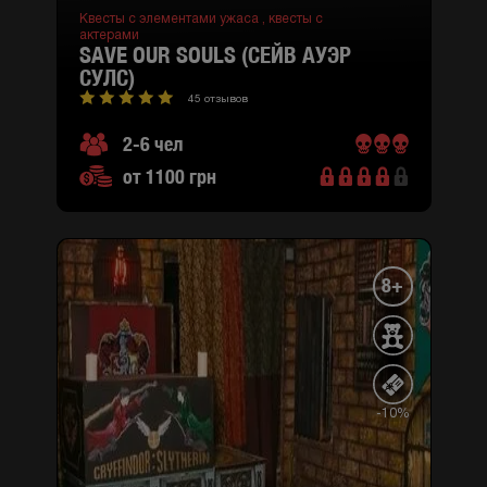
Квесты с элементами ужаса ,
квесты с
актерами
SAVE OUR SOULS (СЕЙВ АУЭР
СУЛС)
45 отзывов
2-6 чел
от 1100 грн
8+
-10%