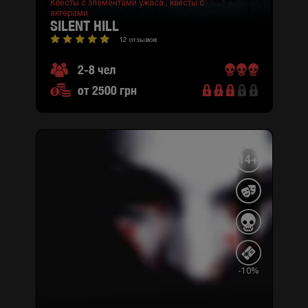
Квесты с элементами ужаса ,
квесты с
актерами
SILENT HILL
12 отзывов
2-8 чел
от 2500 грн
14+
-10%