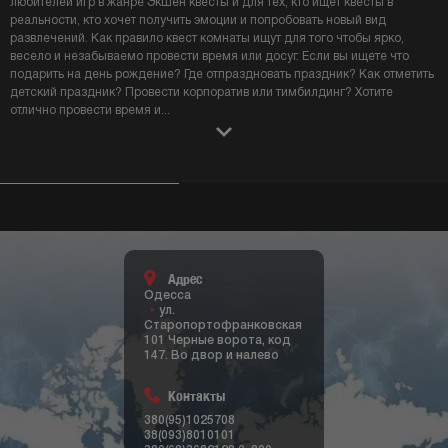
любителей игр в жанре Экшен квесты и для тех, кто ищет квесты в
реальности, кто хочет получить эмоции и попробовать новый вид
развлечений. Как правило квест комнаты ищут для того чтобы ярко,
весело и незабываемо провести время или досуг. Если вы ищете что
подарить на день рождение? Где отпраздновать праздник? Как отметить
детский праздник? Провести корпоратив или тимбилдинг? Хотите
отлично провести время и
...
Адрес
Одесса
ул.
Старопортофранковская
101 Черные ворота, код
147. Во двор и налево
Контакты
380(95)1025708
38(093)8010101