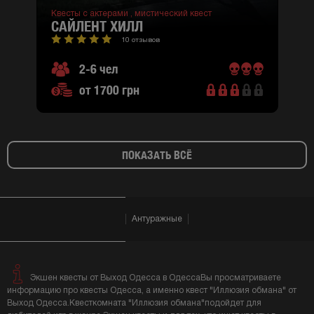
Квесты с актерами ,
мистический квест
САЙЛЕНТ ХИЛЛ
10 отзывов
2-6 чел
от 1700 грн
ПОКАЗАТЬ ВСЁ
Антуражные
Экшен квесты от Выход Одесса в ОдессаВы просматриваете
информацию про квесты Одесса, а именно квест "Иллюзия обмана" от
Выход Одесса.Квесткомната "Иллюзия обмана"подойдет для