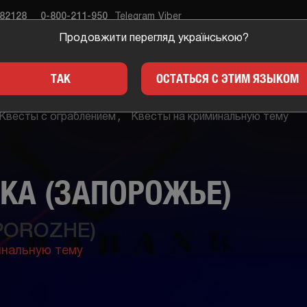
682128
0-800-211-950
Telegram
Viber
Продовжити перегляд українською?
ЕСТЫ
ПОДАРКИ
ДЛЯ 
ТАК
ОСТАТЬСЯ С ЭТИМ ЯЗЫКОМ
Квесты с ограблением
Квесты на криминальную тему
КА (ЗАПОРОЖЬЕ)
POROZHE)
инальную тему