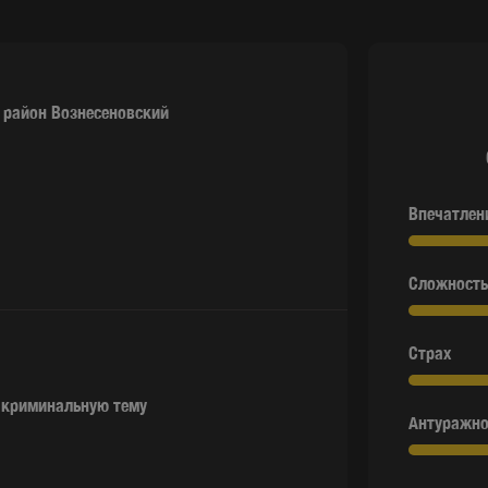
,
район Вознесеновский
Впечатлен
Сложность
Страх
а криминальную тему
Антуражно