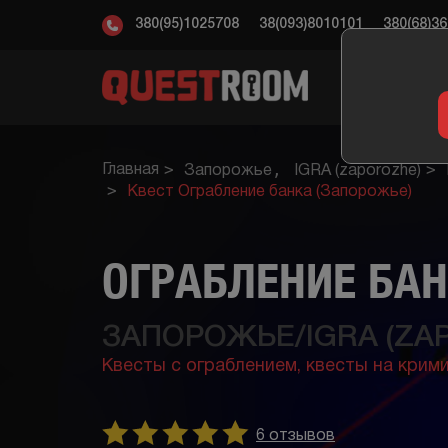
380(95)1025708
38(093)8010101
380(68)3
КВ
Главная
Запорожье
IGRA (zaporozhe)
Квест Ограбление банка (Запорожье)
ОГРАБЛЕНИЕ БАН
ЗАПОРОЖЬЕ/IGRA (ZA
Квесты с ограблением,
квесты на крим
6 отзывов