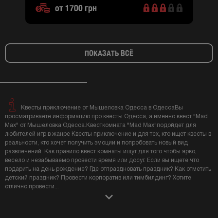
от 1700 грн
ПОКАЗАТЬ ВСЁ
Квесты приключение от Мышеловка Одесса в ОдессаВы
просматриваете информацию про квесты Одесса, а именно квест "Mad
Max" от Мышеловка Одесса.Квесткомната "Mad Max"подойдет для
любителей игр в жанре Квесты приключение и для тех, кто ищет квесты в
реальности, кто хочет получить эмоции и попробовать новый вид
развлечений. Как правило квест комнаты ищут для того чтобы ярко,
весело и незабываемо провести время или досуг. Если вы ищете что
подарить на день рождение? Где отпраздновать праздник? Как отметить
детский праздник? Провести корпоратив или тимбилдинг? Хотите
отлично провести
...