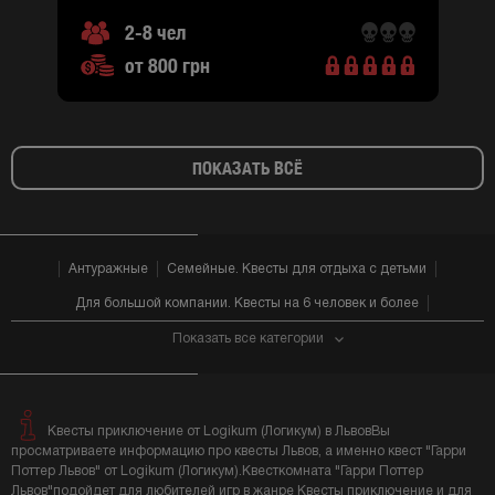
2-8 чел
от 800 грн
ПОКАЗАТЬ ВСЁ
Антуражные
Семейные. Квесты для отдыха с детьми
Для большой компании. Квесты на 6 человек и более
Показать все категории
Квесты приключение от Logikum (Логикум) в ЛьвовВы
просматриваете информацию про квесты Львов, а именно квест "Гарри
Поттер Львов" от Logikum (Логикум).Квесткомната "Гарри Поттер
Львов"подойдет для любителей игр в жанре Квесты приключение и для