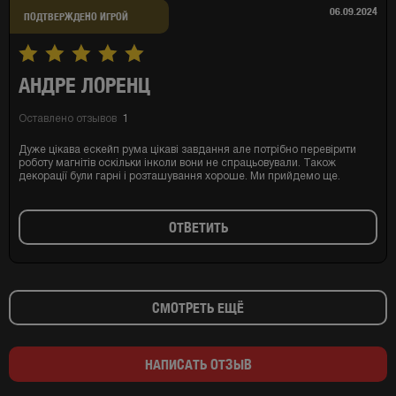
06.09.2024
ПОДТВЕРЖДЕНО ИГРОЙ
АНДРЕ ЛОРЕНЦ
Оставлено отзывов
1
Дуже цікава ескейп рума цікаві завдання але потрібно перевірити
роботу магнітів оскільки інколи вони не спрацьовували. Також
декорації були гарні і розташування хороше. Ми прийдемо ще.
ОТВЕТИТЬ
СМОТРЕТЬ ЕЩЁ
НАПИСАТЬ ОТЗЫВ