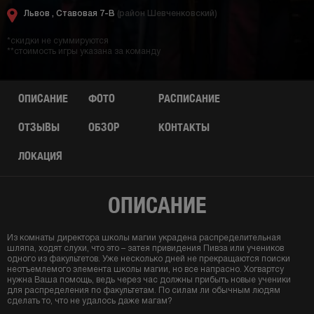
Львов ,
Ставовая 7-В
(район Шевченковский)
*скидки не суммируются
**стоимость игры указана за команду
ОПИСАНИЕ
ФОТО
РАСПИСАНИЕ
ОТЗЫВЫ
ОБЗОР
КОНТАКТЫ
ЛОКАЦИЯ
ОПИСАНИЕ
Из комнаты директора школы магии украдена распределительная
шляпа, ходят слухи, что это – затея привидения Пивза или учеников
одного из факультетов. Уже несколько дней не прекращаются поиски
неотъемлемого элемента школы магии, но все напрасно. Хогвартсу
нужна Ваша помощь, ведь через час должны прибыть новые ученики
для распределения по факультетам. По силам ли обычным людям
сделать то, что не удалось даже магам?