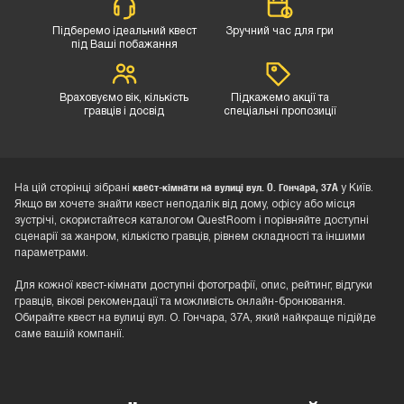
Підберемо ідеальний квест
Зручний час для гри
під Ваші побажання
Враховуємо вік, кількість
Підкажемо акції та
гравців і досвід
спеціальні пропозиції
квест-кімнати на вулиці вул. О. Гончара, 37А
На цій сторінці зібрані
у Київ.
Якщо ви хочете знайти квест неподалік від дому, офісу або місця
зустрічі, скористайтеся каталогом QuestRoom і порівняйте доступні
сценарії за жанром, кількістю гравців, рівнем складності та іншими
параметрами.
Для кожної квест-кімнати доступні фотографії, опис, рейтинг, відгуки
гравців, вікові рекомендації та можливість онлайн-бронювання.
Обирайте квест на вулиці вул. О. Гончара, 37А, який найкраще підійде
саме вашій компанії.