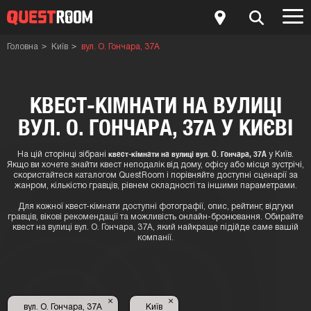
Головна
Київ
вул. О. Гончара, 37А
КВЕСТ-КІМНАТИ НА ВУЛИЦІ
ВУЛ. О. ГОНЧАРА, 37А У КИЄВІ
квест-кімнати на вулиці вул. О. Гончара, 37А
На цій сторінці зібрані
у Київ.
Якщо ви хочете знайти квест неподалік від дому, офісу або місця зустрічі,
скористайтеся каталогом QuestRoom і порівняйте доступні сценарії за
жанром, кількістю гравців, рівнем складності та іншими параметрами.
Для кожної квест-кімнати доступні фотографії, опис, рейтинг, відгуки
гравців, вікові рекомендації та можливість онлайн-бронювання. Обирайте
квест на вулиці вул. О. Гончара, 37А, який найкраще підійде саме вашій
компанії.
×
×
вул. О. Гончара, 37А
Київ