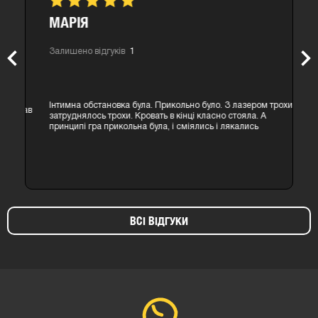
МАРІЯ
Залишено відгуків
1
Previous
Nex
Інтимна обстановка була. Прикольно було. З лазером трохи
затруднялось трохи. Кровать в кінці класно стояла. А
принципі гра прикольна була, і сміялись і лякались
ВСІ ВІДГУКИ