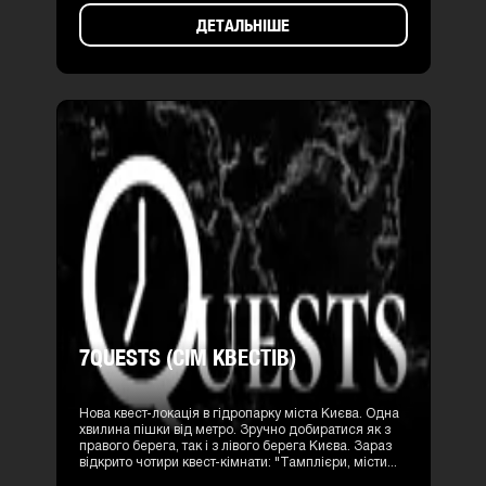
ДЕТАЛЬНІШЕ
7QUESTS (СІМ КВЕСТІВ)
Нова квест-локація в гідропарку міста Києва. Одна
хвилина пішки від метро. Зручно добиратися як з
правого берега, так і з лівого берега Києва. Зараз
відкрито чотири квест-кімнати: "Тамплієри, місти...