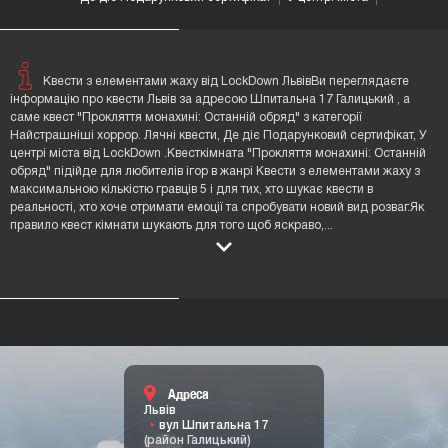
Квести з елементами жаху від LockDown ЛьвівВи переглядаєте
інформацію про квести Львів за адресою Шпитальна 17 Галицький , а
саме квест "Прокляття монахині: Останній обряд" з категорії
Найстрашніші хоррор. Лячні квести, Де діє Подарунковий сертифікат, У
центрі міста від LockDown .Квесткімната "Прокляття монахині: Останній
обряд" підійде для любителів ігор в жанрі Квести з елементами жаху з
максимальною кількістю гравців 5 і для тих, хто шукає квести в
реальності, хто хоче отримати емоції та спробувати новий вид розваг.Як
правило квест кімнати шукають для того щоб яскраво,
...
Адреса
Львів
вул Шпитальна 17
(район Галицький)