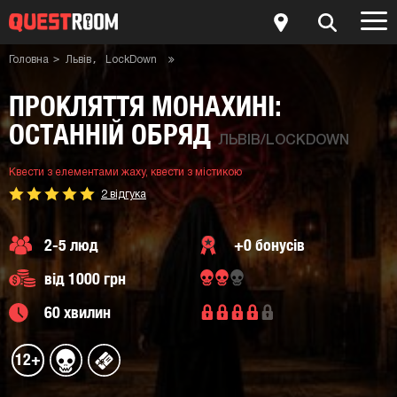
Головна
Львів
LockDown
Квести з містикою
Квести з елементами жаху
Квест-кімната Прокляття монахині: Останній обряд
ПРОКЛЯТТЯ МОНАХИНІ:
ОСТАННІЙ ОБРЯД
ЛЬВІВ/LOCKDOWN
Квести з елементами жаху,
квести з містикою
2 відгука
2-5 люд
+0 бонусів
від 1000 грн
60 хвилин
12+