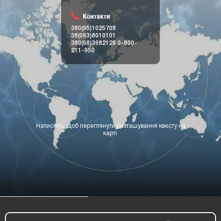
Контакти
380(95)1025708
38(093)8010101
380(68)3682128
0-800-
211-950
Натисніть, щоб переглянути розташування квесту на
карті.