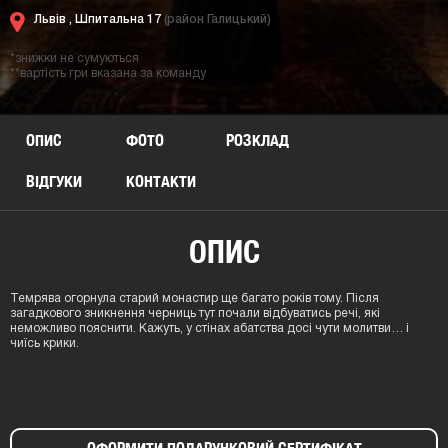
Львів ,
Шпитальна 17
(район Галицький)
*знижки не сумуються
**вартість гри вказана за команду
ОПИС
ФОТО
РОЗКЛАД
ВІДГУКИ
КОНТАКТИ
ОПИС
Темрява огорнула старий монастир ще багато років тому. Після
загадкового зникнення черниць тут почали відбуватись речі, які
неможливо пояснити. Кажуть, у стінах абатства досі чути молитви… і
чиїсь крики.