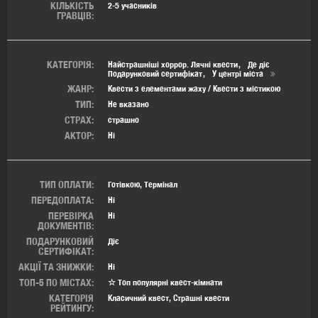
КІЛЬКІСТЬ
2-5 учасників
ГРАВЦІВ:
КАТЕГОРІЯ:
Найстрашніші хоррор. Лячні квести
Де діє
Подарунковий сертифікат
У центрі міста
ЖАНР:
Квести з елементами жаху / Квести з містикою
ТИП:
Не вказано
СТРАХ:
страшно
АКТОР:
Ні
ТИП ОПЛАТИ:
Готівкою, Термінал
ПЕРЕДОПЛАТА:
Ні
ПЕРЕВІРКА
Ні
ДОКУМЕНТІВ:
ПОДАРУНКОВИЙ
Діє
СЕРТИФІКАТ:
АКЦІЇ ТА ЗНИЖКИ:
Ні
ТОП-5 ПО МІСТАХ:
☆ Топ популярні квест-кімнати
КАТЕГОРІЯ
Класичний квест, Страшні квести
РЕЙТИНГУ: