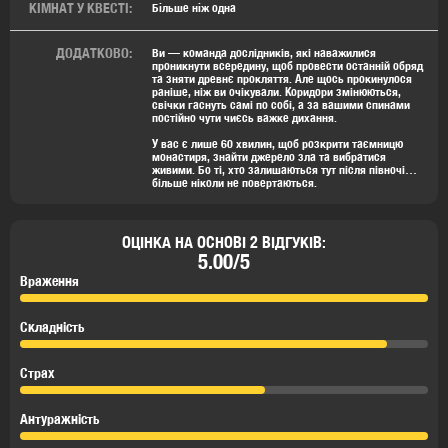
КIМНАТ У КВЕСТI:
Бiльше нiж одна
ДОДАТКОВО:
Ви — команда дослідників, які наважилися
проникнути всередину, щоб провести останній обряд
та зняти древнє прокляття. Але щось прокинулося
раніше, ніж ви очікували. Коридори змінюються,
свічки гаснуть самі по собі, а за вашими спинами
постійно чути чиєсь важке дихання.
У вас є лише 60 хвилин, щоб розкрити таємницю
монастиря, знайти джерело зла та вибратися
живими. Бо ті, хто залишаються тут після півночі…
більше ніколи не повертаються.
ОЦІНКА НА ОСНОВІ 2 ВІДГУКІВ:
5.00/5
Враження
Складність
Страх
Антуражність