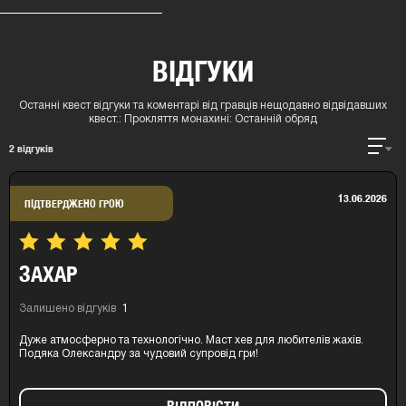
ВІДГУКИ
Останні квест відгуки та коментарі від гравців нещодавно відвідавших
квест.:
Прокляття монахині: Останній обряд
2
відгуків
13.06.2026
ПІДТВЕРДЖЕНО ГРОЮ
ЗАХАР
Залишено відгуків
1
Дуже атмосферно та технологічно. Маст хев для любителів жахів.
Подяка Олександру за чудовий супровід гри!