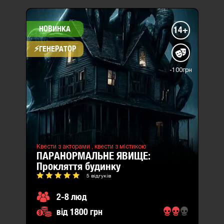
НОВИНКА
14+
⚡​ГЕНЕРАТОР
-100грн
Квести з акторами ,
квести з містикою
ПАРАНОРМАЛЬНЕ ЯВИЩЕ:
прокляття будинку
5 відгуків
2-8 люд
від 1800 грн