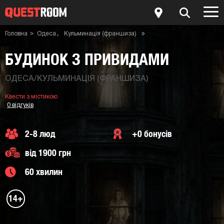
Головна
Одеса
Кульминація (франшиза)
Квест-кімната Будинок з привидами
Квести з містикою
БУДИНОК З ПРИВИДАМИ
ОДЕСА/КУЛЬМИНАЦІЯ (ФРАНШИЗА)
Квести з містикою
0 відгуків
2-8 люд
+0 бонусів
від 1900 грн
60 хвилин
14+