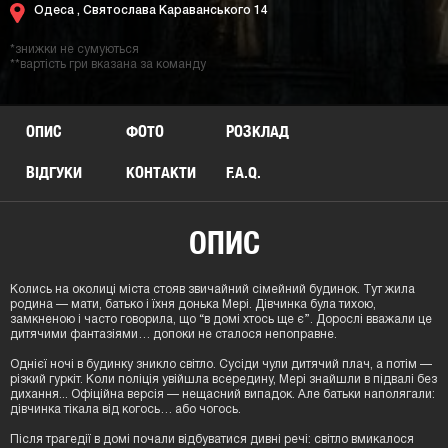
Одеса ,
Святослава Караванського 14
*знижки не сумуються
**вартість гри вказана за команду
ОПИС
ФОТО
РОЗКЛАД
ВІДГУКИ
КОНТАКТИ
F.A.Q.
ОПИС
Колись на околиці міста стояв звичайний сімейний будинок. Тут жила
родина — мати, батько і їхня донька Мері. Дівчинка була тихою,
замкненою і часто говорила, що “в домі хтось ще є”. Дорослі вважали це
дитячими фантазіями… допоки не сталося непоправне.
Однієї ночі в будинку зникло світло. Сусіди чули дитячий плач, а потім —
різкий гуркіт. Коли поліція увійшла всередину, Мері знайшли в підвалі без
дихання... Офіційна версія — нещасний випадок. Але батьки наполягали:
дівчинка тікала від когось… або чогось.
Після трагедії в домі почали відбуватися дивні речі: світло вмикалося