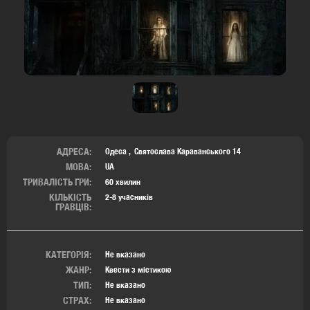
АДРЕСА:
Одеса
Святослава Караванського 14
МОВА:
UA
ТРИВАЛІСТЬ ГРИ:
60 хвилин
КІЛЬКІСТЬ
2-8 учасників
ГРАВЦІВ:
КАТЕГОРІЯ:
Не вказано
ЖАНР:
Квести з містикою
ТИП:
Не вказано
СТРАХ:
Не вказано