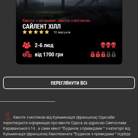
Квести з акторами ,
квести з містикою
САЙЛЕНТ ХІЛЛ
10 відгуків
2-6 люд
від 1700 грн
ПЕРЕГЛЯНУТИ ВСІ
Квести з містикою від Кульминація (франшиза) ОдесаВи
переглядаєте інформацію про квести Одеса за адресою Святослава
Караванського 14 , а саме квест "Будинок з привидами " з категорії від
Кульминація (франшиза).Квесткімната "Будинок з привидами " підійде