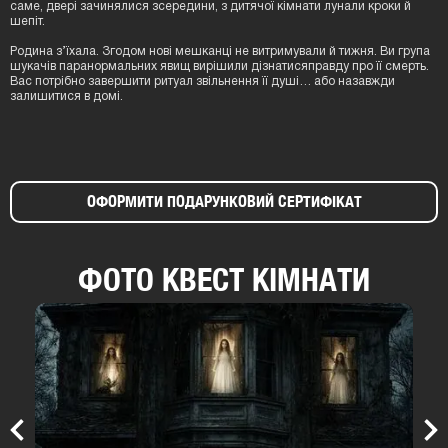
саме, двері зачинялися зсередини, з дитячої кімнати лунали кроки й
шепіт.
Родина з’їхала. Згодом нові мешканці не витримували й тижня. Ви група
шукачів паранормальних явищ вирішили дізнатисяправду про її смерть.
Вас потрібно завершити ритуал звільнення її душі… або назавжди
залишитися в домі.
ОФОРМИТИ ПОДАРУНКОВИЙ СЕРТИФІКАТ
ФОТО КВЕСТ КІМНАТИ
Previous
Nex