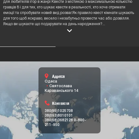
для любителів ігор в жанрі Квести з містикою з максимальною кількістю
гравців 8 і для тих, хто шукає квести в реальності, хто хоче отримати
емоції та спробувати новий вид розваг.Як правило квест кімнати шукають
для того щоб яскраво, весело і незабутньо провести час або дозвілля.
Якщо ви шукаєте що подарувати на день народження?
...
Адреса
Одеса
Святослава
Караванського 14
Контакти
380(95)1025708
38(093)8010101
380(68)3682128
0-800-
211-950