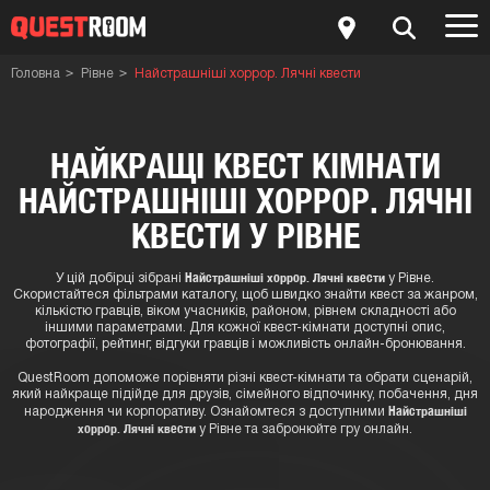
Головна
Рівне
Найстрашніші хоррор. Лячні квести
НАЙКРАЩІ КВЕСТ КІМНАТИ
НАЙСТРАШНІШІ ХОРРОР. ЛЯЧНІ
КВЕСТИ У РІВНЕ
Найстрашніші хоррор. Лячні квести
У цій добірці зібрані
у Рівне.
Скористайтеся фільтрами каталогу, щоб швидко знайти квест за жанром,
кількістю гравців, віком учасників, районом, рівнем складності або
іншими параметрами. Для кожної квест-кімнати доступні опис,
фотографії, рейтинг, відгуки гравців і можливість онлайн-бронювання.
QuestRoom допоможе порівняти різні квест-кімнати та обрати сценарій,
який найкраще підійде для друзів, сімейного відпочинку, побачення, дня
Найстрашніші
народження чи корпоративу. Ознайомтеся з доступними
хоррор. Лячні квести
у Рівне та забронюйте гру онлайн.