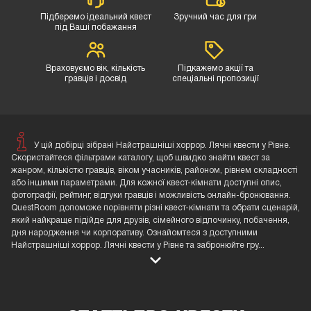
Підберемо ідеальний квест
Зручний час для гри
під Ваші побажання
Враховуємо вік, кількість
Підкажемо акції та
гравців і досвід
спеціальні пропозиції
У цій добірці зібрані Найстрашніші хоррор. Лячні квести у Рівне.
Скористайтеся фільтрами каталогу, щоб швидко знайти квест за
жанром, кількістю гравців, віком учасників, районом, рівнем складності
або іншими параметрами. Для кожної квест-кімнати доступні опис,
фотографії, рейтинг, відгуки гравців і можливість онлайн-бронювання.
QuestRoom допоможе порівняти різні квест-кімнати та обрати сценарій,
який найкраще підійде для друзів, сімейного відпочинку, побачення,
дня народження чи корпоративу. Ознайомтеся з доступними
Найстрашніші хоррор. Лячні квести у Рівне та забронюйте гру
...