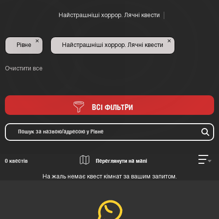
Найстрашніші хоррор. Лячні квести
×
×
Рівне
Найстрашніші хоррор. Лячні квести
Очистити все
ВСІ ФІЛЬТРИ
0
квестів
Переглянути на мапі
На жаль немає квест кімнат за вашим запитом.