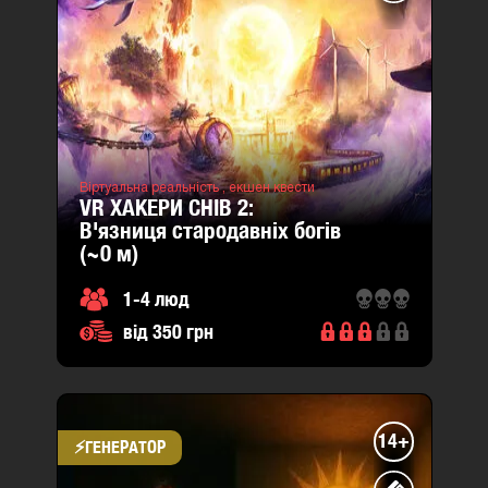
Гетьмана
Мазепи
26
(район
Шевченківський)
Ставова
7в
Віртуальна реальність ,
екшен квести
VR ХАКЕРИ СНІВ 2:
(район
в'язниця стародавніх богів
Шевченківський)
(~0
м
)
1-4 люд
від 350 грн
14+
⚡​ГЕНЕРАТОР