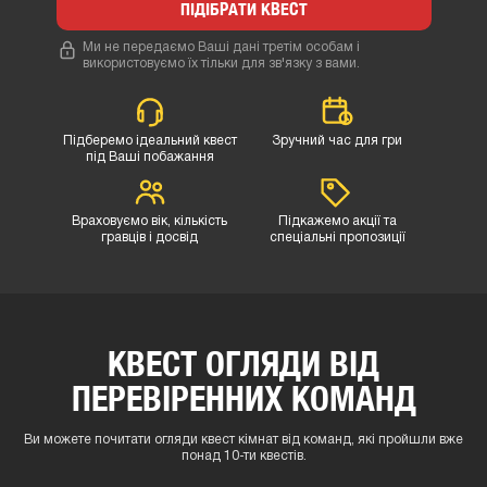
ПІДІБРАТИ КВЕСТ
Ми не передаємо Ваші дані третім особам і
використовуємо їх тільки для зв'язку з вами.
Підберемо ідеальний квест
Зручний час для гри
під Ваші побажання
Враховуємо вік, кількість
Підкажемо акції та
гравців і досвід
спеціальні пропозиції
КВЕСТ ОГЛЯДИ ВІД
ПЕРЕВІРЕННИХ КОМАНД
Ви можете почитати огляди квест кімнат від команд, які пройшли вже
понад 10-ти квестів.