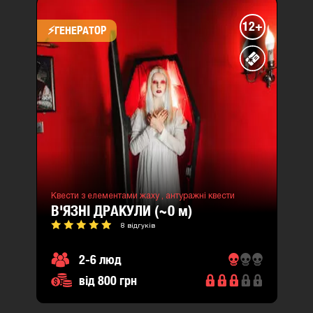
12+
⚡​ГЕНЕРАТОР
Квести з елементами жаху ,
антуражні квести
В'ЯЗНІ ДРАКУЛИ (~0
м
)
8 відгуків
2-6 люд
від 800 грн