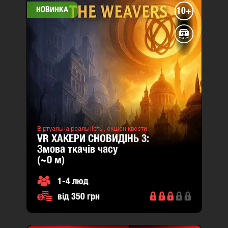
НОВИНКА
10+
місто
:
Львів
вул.
Гетьмана
Мазепи
26
(район
Шевченківський)
Ставова
7в
Віртуальна реальність ,
екшен квести
VR ХАКЕРИ СНОВИДІНЬ 3:
(район
змова ткачів часу
Шевченківський)
(~0
м
)
1-4 люд
від 350 грн