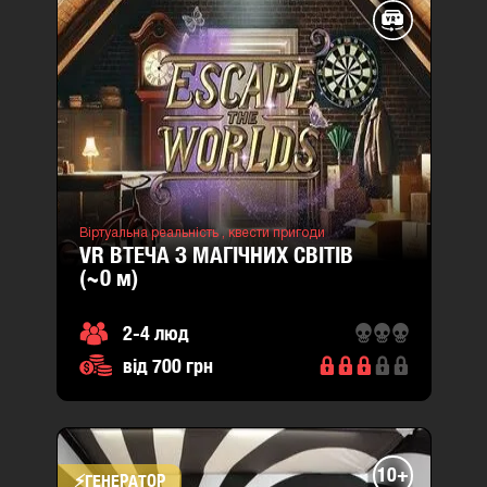
Львів
вул.
Гетьмана
Мазепи
26
(район
Шевченківський)
Ставова
7в
Віртуальна реальність ,
квести пригоди
(район
VR ВТЕЧА З МАГІЧНИХ СВІТІВ
Шевченківський)
(~0
м
)
2-4 люд
від 700 грн
10+
⚡​ГЕНЕРАТОР