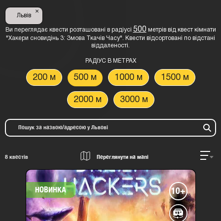
×
Львів
500
Ви переглядає квести розташовані в радіусі
метрів від квест кімнати
"Хакери сновидінь 3: Змова Ткачів Часу". Квести відсортовані по відстані
віддаленості.
РАДІУС В МЕТРАХ
200 м
500 м
1000 м
1500 м
2000 м
3000 м
8
квестів
Переглянути на мапі
НОВИНКА
10+
місто
:
Львів
вул.