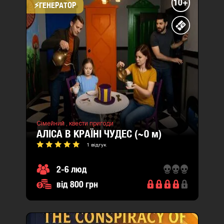
10+
⚡​ГЕНЕРАТОР
Сімейний ,
квести пригоди
АЛІСА В КРАЇНІ ЧУДЕС (~0
м
)
1 відгук
2-6 люд
від 800 грн