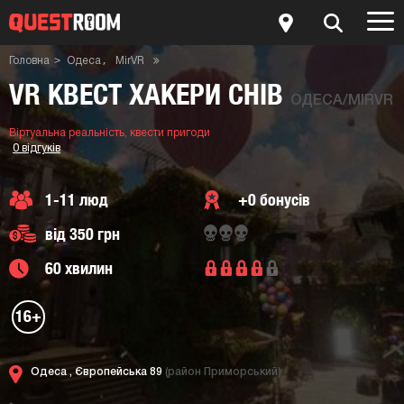
Головна
Одеса
MirVR
Віртуальна реальність
Квести пригоди
VR квест Хакери снів
VR КВЕСТ ХАКЕРИ СНІВ
ОДЕСА/MIRVR
Віртуальна реальність,
квести пригоди
0 відгуків
1-11 люд
+0 бонусів
від 350 грн
60 хвилин
16+
Одеса ,
Європейська 89
(район Приморський)