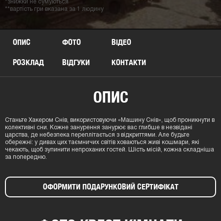
*знижки не сумуються
**вартість гри вказана за 1 людину
ОПИС
ФОТО
ВІДЕО
РОЗКЛАД
ВІДГУКИ
КОНТАКТИ
ОПИС
Станьте Хакером Снів, використовуючи «Машину Снів», щоб проникнути в
колективні сни. Кожне занурення занурює вас глибше в незвідані
царства, де небезпека переплітається з відкриттями. Але будьте
обережні: у дивах цих таємничих світів ховаються живі кошмари, які
чекають, щоб зупинити непроханих гостей. Шість місій, кожна складніша
за попередню.
ОФОРМИТИ ПОДАРУНКОВИЙ СЕРТИФІКАТ