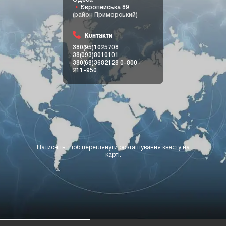
Європейська 89
(район Приморський)
Контакти
380(95)1025708
38(093)8010101
380(68)3682128
0-800-
211-950
Натисніть, щоб переглянути розташування квесту на
карті.