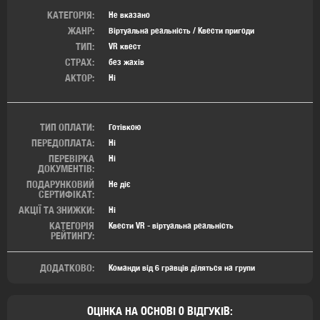
КАТЕГОРІЯ:
Не вказано
ЖАНР:
Віртуальна реальність / Квести пригоди
ТИП:
VR квест
СТРАХ:
без жахів
АКТОР:
Ні
ТИП ОПЛАТИ:
Готівкою
ПЕРЕДОПЛАТА:
Ні
ПЕРЕВІРКА
Ні
ДОКУМЕНТІВ:
ПОДАРУНКОВИЙ
Не діє
СЕРТИФІКАТ:
АКЦІЇ ТА ЗНИЖКИ:
Ні
КАТЕГОРІЯ
Квести VR - віртуальна реальність
РЕЙТИНГУ:
ДОДАТКОВО:
Команди від 6 гравців діляться на групи
ОЦІНКА НА ОСНОВІ 0 ВІДГУКІВ: