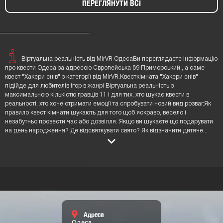
ПЕРЕГЛЯНУТИ ВСІ
Віртуальна реальність від MirVR ОдесаВи переглядаєте інформацію
про квести Одеса за адресою Європейська 89 Приморський , а саме
квест "Хакери снів" з категорії від MirVR.Квесткімната "Хакери снів"
підійде для любителів ігор в жанрі Віртуальна реальність з
максимальною кількістю гравців 11 і для тих, хто шукає квести в
реальності, хто хоче отримати емоції та спробувати новий вид розваг.Як
правило квест кімнати шукають для того щоб яскраво, весело і
незабутньо провести час або дозвілля. Якщо ви шукаєте що подарувати
на день народження? Де відсвяткувати свято? Як відзначити дитяче
...
Адреса
Одеса