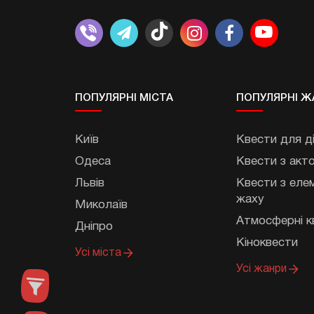
ПОПУЛЯРНІ МIСТА
ПОПУЛЯРНІ Ж
Київ
Квести для д
Одеса
Квести з акт
Львів
Квести з еле
жаху
Миколаїв
Атмосферні к
Дніпро
Кіноквести
Усі мiста
Усі жанри