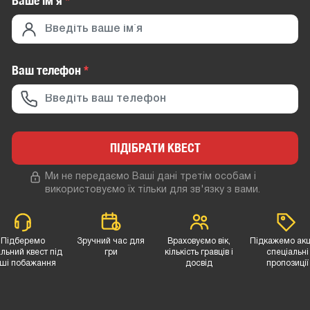
Ваше iм`я
*
Ваш телефон
*
ПІДІБРАТИ КВЕСТ
Ми не передаємо Ваші дані третім особам і
використовуємо їх тільки для зв'язку з вами.
Підберемо
Зручний час для
Враховуємо вік,
Підкажемо акці
льний квест під
гри
кількість гравців і
спеціальні
ші побажання
досвід
пропозиції