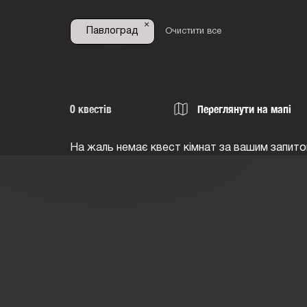
×
Пaвлoгрaд
Очистити все
0
квестів
Переглянути на мапі
На жаль немає квест кімнат за вашим запито