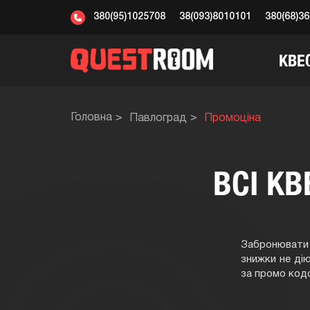
380(95)1025708
38(093)8010101
380(68)3
КВЕ
Головна
Пaвлoгрaд
Промоціна
ВСІ К
Забронювати 
знижки не дію
за промо код