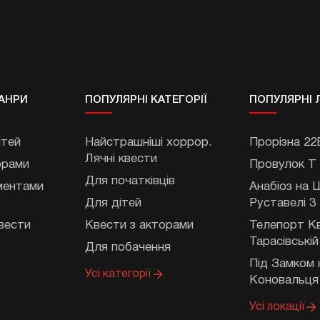
АНРИ
ПОПУЛЯРНІ КАТЕГОРІЇ
ПОПУЛЯРНІ 
ітей
Найстрашніші хоррор.
Прорізна 22
Лячні квести
орами
Провулок Т
Для початківців
ментами
Анабіоз на
Для дітей
Руставелі 3
вести
Квести з акторами
Телепорт К
Тарасівській
Для побачення
Під Замком 
Усі категорії
Коновальця
Усі локації