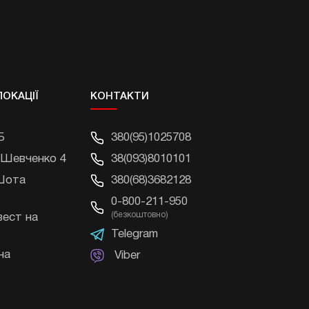
ЛОКАЦІЇ
КОНТАКТИ
Б
380(95)1025708
 Шевченко 4
38(093)8010101
 Шота
380(68)3682128
0-800-211-950
(безкоштовно)
вест на
Telegram
на
Viber