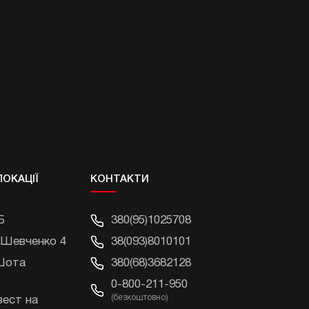
ЛОКАЦІЇ
КОНТАКТИ
Б
380(95)1025708
 Шевченко 4
38(093)8010101
 Шота
380(68)3682128
0-800-211-950
(безкоштовно)
вест на