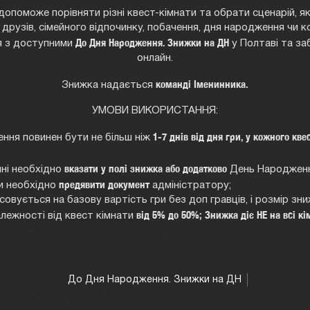
опоможе порівняти різні квест-кімнати та обрати сценарій, я
 друзів, сімейного відпочинку, побачення, дня народження чи 
До Дня Народження. Знижки на ДН
 з доступними
у Полтаві та за
онлайн.
команді Іменинника.
Знижка надається
УМОВИ ВИКОРИСТАННЯ:
1-7 днів від дня гри, у кожного кве
ння повинен бути не більш ніж
вказати у полі знижка або додатково
ні необхідно
День Народжен
предявити документ
ти необхідно
адмiнiстратору;
овується на базову вартість гри без доп гравців, і розмір зн
від 5% до 50%; Знижка діє НЕ на всі кі
алежності від квест кімнати
До Дня Народження. Знижки на ДН