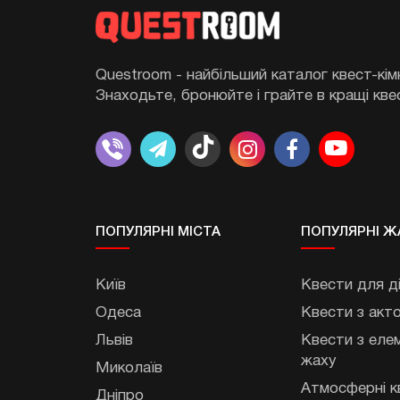
Questroom - найбільший каталог квест-кімн
Знаходьте, бронюйте і грайте в кращі кве
ПОПУЛЯРНІ МIСТА
ПОПУЛЯРНІ Ж
Київ
Квести для д
Одеса
Квести з акт
Львів
Квести з еле
жаху
Миколаїв
Атмосферні к
Дніпро