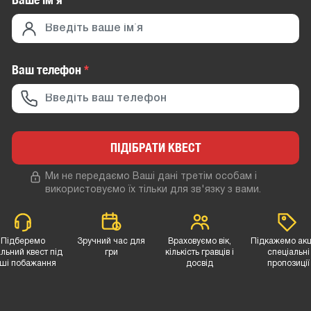
Ваш телефон
*
ПІДІБРАТИ КВЕСТ
Ми не передаємо Ваші дані третім особам і
використовуємо їх тільки для зв'язку з вами.
Підберемо
Зручний час для
Враховуємо вік,
Підкажемо акці
льний квест під
гри
кількість гравців і
спеціальні
ші побажання
досвід
пропозиції