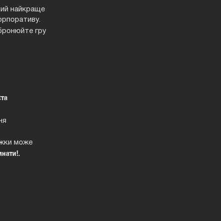
кий найкраще
корпоративу.
бронюйте гру
ста
ня
ижки може
мнати!.