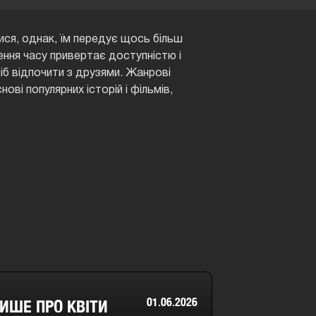
лися, однак, їм передує щось більш
ення часу привертає доступністю і
б відпочити з друзями. Жанрові
ові популярних історій і фільмів,
01.06.2026
ИШЕ ПРО КВІТИ