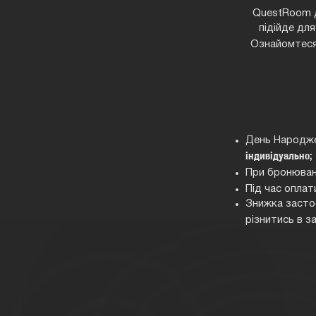
QuestRoom д
підійде для
Ознайомтеся
День Народже
індивідуально;
При бронюван
Під час опла
Знижка застос
різнитись в з