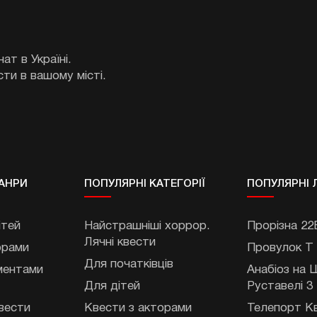
ат в Україні.
сти в вашому місті.
АНРИ
ПОПУЛЯРНІ КАТЕГОРІЇ
ПОПУЛЯРНІ 
ітей
Найстрашніші хоррор.
Прорізна 22
Лячні квести
орами
Провулок Т
Для початківців
ментами
Анабіоз на
Для дітей
Руставелі 3
вести
Квести з акторами
Телепорт К