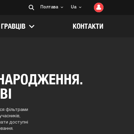
Пoлтaва
Ua
 ГРАВЦІВ
КОНТАКТИ
 НАРОДЖЕННЯ.
ВІ
ся фільтрами
учасників,
нати доступні
ювання.