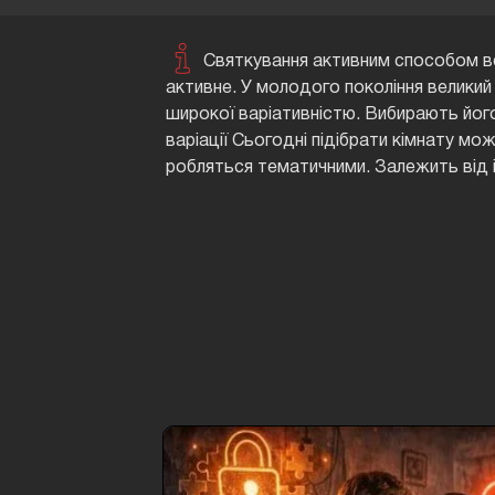
Святкування активним способом все 
активне. У молодого покоління великий
широкої варіативністю. Вибирають йог
варіації Сьогодні підібрати кімнату мож
робляться тематичними. Залежить від і