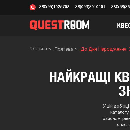
380(95)1025708
38(093)8010101
380(68)3
КВЕ
Головна
Пoлтaва
До Дня Народження. 
НАЙКРАЩІ КВ
З
У цій добірці
каталогу,
районом, рів
опис, 