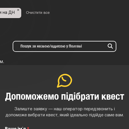
×
и на ДН
Очистити все
м.
Допоможемо підібрати квест
Залиште заявку — наш оператор передзвонить і
допоможе вибрати квест, який ідеально підійде саме вам.
Ваше iм`я
*