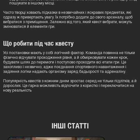
пошукати в іншому місці.
Часто творці ховають підказки в незвичайних і яскравих предметах, які
одразу ж привертають увагу. Їх потрібно додати до свого арсеналу, щоб
вибратися з приміщення. Залежно від того, який квест вибрати, можуть
змінюватися й елементи гри.
Що робити під час квесту
Усі постановки мають у собі логічний фактор. Команда повинна не тільки
фізично відчувати проходження рівня, а й обмірковувати кожен крок,
будувати шлях до перемоги і поступово проходити всі етапи гри. Це
захопливо і незвично, адже поєднання спортивного навантаження і
задіяння логіки надають організму заряд бадьорості та адреналіну.
Популярність квестів з кожним днем зростає серед не тільки підлітків, а й
дорослих. Це гарна можливість відпочити з користю і переключитися на
нову реальність
ІНШІ СТАТТІ