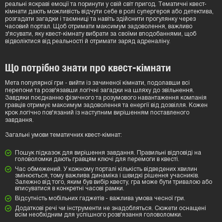
реальні яскраві емоції та поринути у свій світ пригод. Тематичні квест-
кімнати дають можливість відчути себе в ролі супергероя або детектива,
розгадати загадки і таємниці та навіть здійснити прогулянку через
часовий портал. Щоб отримати максимум задоволення, важливо
з'ясувати, яку квест-кімнату вибрати за своїми вподобаннями, щоб
відволіктися від реальності й отримати заряд адреналіну.
Що потрібно знати про квест-кімнати
Мета популярної гри - вийти із зачиненої кімнати, подолавши всі
перепони та розв'язавши логічні загадки на шляху до звільнення.
Завдяки поєднанню фізичного та розумового навантаження компанія
гравців отримує максимум задоволення та енергії від дозвілля. Кожен
крок логічно пов'язаний із наступним вирішенням поставленого
завдання.
Загальні умови тематичних квест-кімнат:
Пошук підказок для вирішення завдання. Правильні відповіді на
головоломки дають гравцям ключі для перемоги в квесті.
Час обмежений. У кожному порталі кількість відведених хвилин
змінюється, тому важлива динаміка і швидкі рішення учасників.
Залежно від того, яким був вибір квесту, гра може бути тривалою або
вписуватися в конкретні часові рамки.
Відсутність мобільних гаджетів - важлива умова чесної гри.
Додаткові речі чи інструменти не знадобляться. Сюжети оснащені
всім необхідним для успішного розв'язання головоломки.