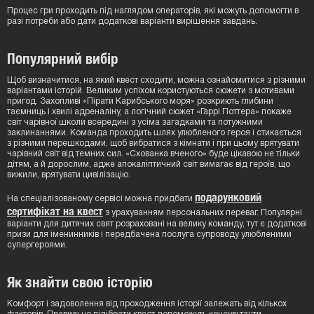
Процес гри проходить під наглядом операторів, які можуть допомогти в
разі потреби або дати додаткові варіанти вирішення завдань.
Популярний вибір
Щоб визначитися, на який квест сходити, можна ознайомитися з різними
варіантами історій. Великим успіхом користуються сюжети з мотивами
пригод. Захопливі «Пірати Карибського моря» розкриють глибини
таємниць і хвилі адреналіну, а логічний сюжет «Гаррі Поттера» покаже
світ чарівної школи всередині з усіма загадками та потужними
заклинаннями. Команда проходить шлях улюбленого героя і стикається
з різними перешкодами, щоб вибратися з кімнати і при цьому врятувати
чарівний світ від темних сил. «Схованка вченого» буде цікавою не тільки
дітям, а й дорослим, адже апокаліптичний світ вимагає від героїв, що
вижили, врятувати цивілізацію.
подарунковий
На спеціалізованому сервісі можна придбати
сертифікат на квест
з урахуванням персональних переваг. Популярні
варіанти для дитячих свят розраховані на велику команду, тут є додаткові
призи для іменинників і передбачена послуга супроводу улюбленими
супергероями.
Як знайти свою історію
Комфорт і задоволення від проходження історії залежать від кількох