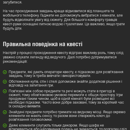
загубитися.
На час проходження завдань краще відмовитися від планшета та
мобільного телефону. Гаджети не допоможуть вибратися з кімнати, але
будуть відволікати увагу від сюжету. Для більшого комфорту гравців
квест-руми оснащені питною водою і туалетами. Це важливо, якщо грати
будуть діти.
Правильна поведінка на квесті
Настрій у процесі проходження квесту відіграє важливу роль, тому слід
уважно слухати легенду від ведучого. Далі потрібно дотримуватися
рекомендацій:
Предмети, які дають оператори квесту, є підказкою для розв'язання
завдань, тому їх треба вивчати і використовувати.
Обстеження кутів, стін і стелі допоможе знайти додаткові рішення і
відповіді на запитання гри.
Пов'язані між собою предмети та речі можуть стати в пригоді в
сюжеті, тому обов'язковою умовою перемоги є обшук простору. Ігри
продумані таким чином, щоб в одній кімнаті були розміщені всі
необхідні підказки. Часто вони добре заховані, тому за короткий час
їх складно виявити.
Знайдені предмети потрібно тримати на видному місці. Якщо окремо
елементи не мають сенсу, то разом вони створюють ключ до
розв'язання головоломки.
Деякі елементи слугують тільки декором. Якщо шафа не
відкривається або наповнення полиць не знімається, то розгадку слід