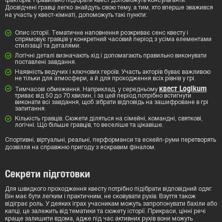
факторів. Правильно підібрати квест допоможуть консультанти.
Досвідчені гравці легко знайдуть свою тему, а тим, хто вперше зважився
на участь у квест-кімнаті, допоможуть такі пункти:
Опис історії. Тематичне наповнення розкриває сенс квесту і
спрямовує гравців у конкретний часовий період з усіма елементами
стилізації та деталями.
Логічні деталі визначають хід і допомагають правильно виконувати
поставлені завдання.
Наявність ведучих і ключових героїв. Участь акторів буває важливою
не тільки для атмосфери, а й для проходження всіх рівнів у грі.
квест Logikum
Тимчасові обмеження. Наприклад, у середньому
триває від 50 до 70 хвилин, і за цей період потрібно встигнути
виконати всі завдання, щоб зібрати відповідь на зашифроване в грі
запитання.
Кількість гравців. Сюжети діляться на сімейні, командні, святкові,
логічні. Що більше гравців, то веселіше та цікавіше.
Спортивні, віртуальні, реальні, перформанси та ескейп-руми перетворять
дозвілля на справжню пригоду з яскравим фіналом.
Секрети підготовки
Для швидкого проходження квесту потрібно підібрати відповідний одяг.
Він має бути легким і практичним, не сковувати рухів. Взуття також
відіграє роль. У деяких іграх учасникам можуть запропонувати бахіли або
капці, це залежить від тематики та сюжету історії. Прикраси, цінні речі
краще залишити вдома, адже під час активних рухів вони можуть