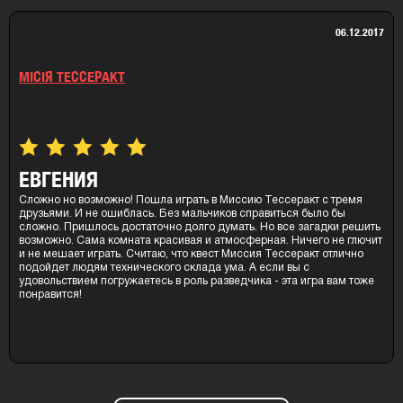
06.12.2017
МІСІЯ ТЕССЕРАКТ
ЕВГЕНИЯ
Сложно но возможно! Пошла играть в Миссию Тессеракт с тремя
друзьями. И не ошиблась. Без мальчиков справиться было бы
сложно. Пришлось достаточно долго думать. Но все загадки решить
возможно. Сама комната красивая и атмосферная. Ничего не глючит
и не мешает играть. Считаю, что квест Миссия Тессеракт отлично
подойдет людям технического склада ума. А если вы с
удовольствием погружаетесь в роль разведчика - эта игра вам тоже
понравится!