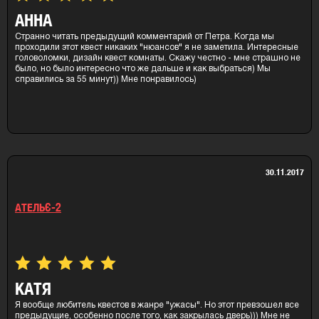
АННА
Странно читать предыдущий комментарий от Петра. Когда мы
проходили этот квест никаких "нюансов" я не заметила. Интересные
головоломки, дизайн квест комнаты. Скажу честно - мне страшно не
было, но было интересно что же дальше и как выбраться) Мы
справились за 55 минут)) Мне понравилось)
30.11.2017
АТЕЛЬЄ-2
КАТЯ
Я вообще любитель квестов в жанре "ужасы". Но этот превзошел все
предыдущие, особенно после того, как закрылась дверь))) Мне не