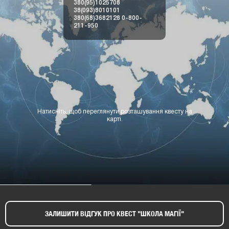
380(95)1025708
38(093)8010101
380(68)3682128
0-800-
211-950
Натисніть, щоб переглянути розташування квесту на
карті.
ЗАЛИШИТИ ВІДГУК ПРО КВЕСТ "ШКОЛА МАГІЇ"​