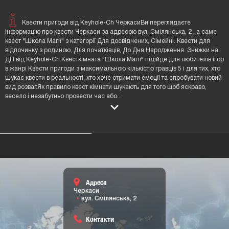
Квести пригоди від Keyhole-Ch ЧеркасиВи переглядаєте
інформацію про квести Черкаси за адресою вул. Смілянська, 2 , а саме
квест "Школа Магії" з категорії Для досвідчених, Сімейні. Квести для
відпочинку з родиною, Для початківців, До Дня Народження. Знижки на
ДН від Keyhole-Ch.Квесткімната "Школа Магії" підійде для любителів ігор
в жанрі Квести пригоди з максимальною кількістю гравців 5 і для тих, хто
шукає квести в реальності, хто хоче отримати емоції та спробувати новий
вид розваг.Як правило квест кімнати шукають для того щоб яскраво,
весело і незабутньо провести час або
...
Адреса
Черкаси
вул. Смілянська, 2
Контакти