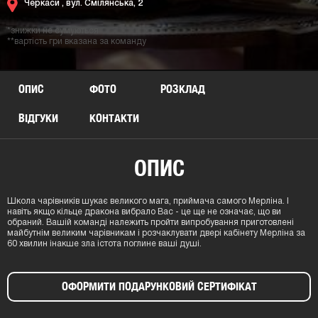
Черкаси ,
вул. Смілянська, 2
*знижки не сумуються
**вартість гри вказана за команду
ОПИС
ФОТО
РОЗКЛАД
ВІДГУКИ
КОНТАКТИ
ОПИС
Школа чарівників шукає великого мага, приймача самого Мерліна. І
навіть якщо кільце дракона вибрало Вас - це ще не означає, що ви
обраний. Вашій команді належить пройти випробування приготовлені
майбутнім великим чарівникам і розчаклувати двері кабінету Мерліна за
60 хвилин інакше зла істота поглине ваші душі.
ОФОРМИТИ ПОДАРУНКОВИЙ СЕРТИФІКАТ