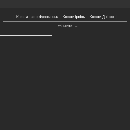
Квести Івано-Франківськ
Квести Ірпінь
Квести Дніпро
Усі мiста