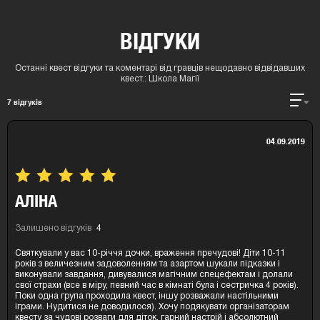
ВІДГУКИ
Останні квест відгуки та коментарі від гравців нещодавно відвідавших
квест.:
Школа Магії
7
відгуків
04.09.2019
АЛІНА
Залишено відгуків
4
Святкували у вас 10-річчя дочки, враження пречудові! Діти 10-11
років з величезним задоволенням та азартом шукали підказки і
виконували завдання, дивувалися магічним спецефектам і долали
свої страхи (все в міру, певний час в кімнаті була і сестричка 4 років).
Поки одна група проходила квест, іншу розважали настільними
іграми. Нудитися не доводилося). Хочу подякувати організаторам
квесту за чудові розваги для діток, гарний настрій і абсолютний