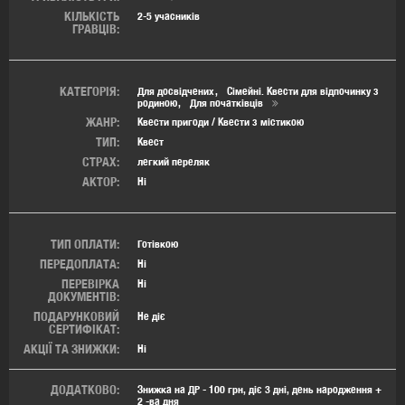
КІЛЬКІСТЬ
2-5 учасників
ГРАВЦІВ:
КАТЕГОРІЯ:
Для досвідчених
Сімейні. Квести для відпочинку з
родиною
Для початківців
ЖАНР:
Квести пригоди / Квести з містикою
ТИП:
Квест
СТРАХ:
легкий переляк
АКТОР:
Ні
ТИП ОПЛАТИ:
Готівкою
ПЕРЕДОПЛАТА:
Ні
ПЕРЕВІРКА
Ні
ДОКУМЕНТІВ:
ПОДАРУНКОВИЙ
Не діє
СЕРТИФІКАТ:
АКЦІЇ ТА ЗНИЖКИ:
Ні
ДОДАТКОВО:
Знижка на ДР - 100 грн, діє 3 дні, день народження +
2 -ва дня