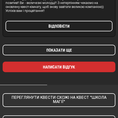
позитив!! Ви - величезні молодці!! З нетерпінням чекаємо на
оновлену квест-кімнату, щоб знову завітати великою компанією))
Успіхів вам і процвітання!!
ВIДПОВIСТИ
ПОКАЗАТИ ЩЕ
НАПИСАТИ ВІДГУК
ПЕРЕГЛЯНУТИ КВЕСТИ СХОЖІ НА КВЕСТ "ШКОЛА
МАГІЇ"