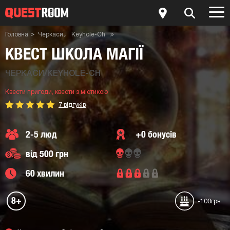
Головна
Черкаси
Keyhole-Ch
Квести пригоди
Квести з містикою
Квест Школа Магії
КВЕСТ ШКОЛА МАГІЇ
ЧЕРКАСИ/KEYHOLE-CH
Квести пригоди,
квести з містикою
7 відгуків
2-5 люд
+0 бонусів
від 500 грн
60 хвилин
8+
-100грн