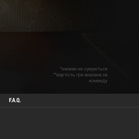
*знижки не сумуються
**вартість гри вказана за
команду
F.A.Q.