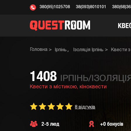
380(95)1025708
38(093)8010101
380(68)3
КВЕ
Головна
Ірпінь
Ізоляція Ірпінь
Квести з
1408
ІРПІНЬ/ІЗОЛЯЦІЯ
Квести з містикою,
кіноквести
8 відгуків
2-5 люд
+0 бонусів