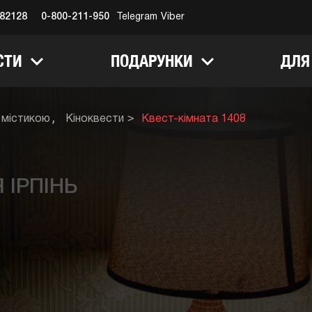
682128
0-800-211-950
Telegram
Viber
СТИ
ПОДАРУНКИ
ДЛЯ
 містикою
Кіноквести
Квест-кімната 1408
 ІРПІНЬ