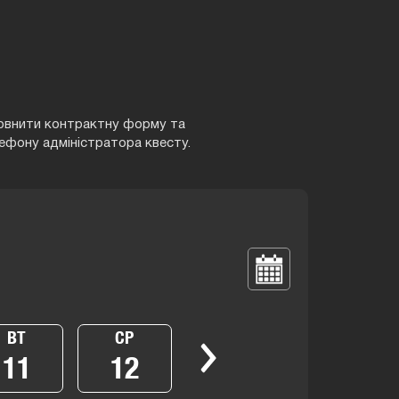
аповнити контрактну форму та
ефону адміністратора квесту.
ВТ
СР
11
12