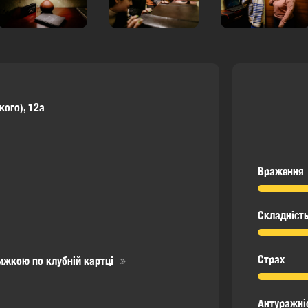
кого), 12а
Враження
Складніст
Страх
нижкою по клубній картці
Антуражні