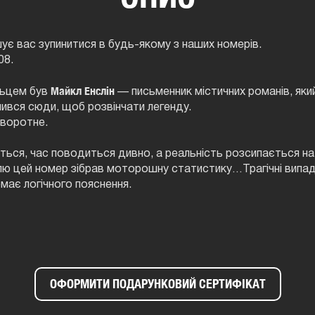
є вас зупинитися в будь-якому з наших номерів.
08.
Майкл Енслін
льцем був
— письменник містичних романів, який
ився сюди, щоб розвінчати легенду.
зворотне.
ться, час поводиться дивно, а реальність розсипається на
елю цей номер зібрав моторошну статистику…Трагічні випад
емає логічного пояснення.
ОФОРМИТИ ПОДАРУНКОВИЙ СЕРТИФІКАТ