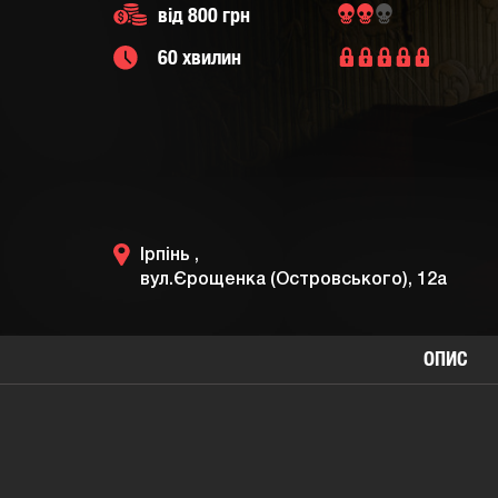
від 800 грн
60 хвилин
Ірпінь ,
вул.Єрощенка (Островського), 12а
ОПИС