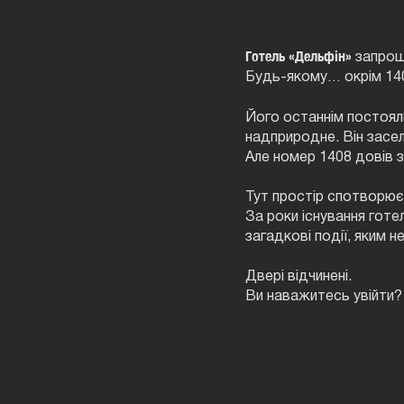
Готель «Дельфін»
запрошу
Будь-якому… окрім 14
Його останнім постоя
надприродне. Він засел
Але номер 1408 довів 
Тут простір спотворює
За роки існування гот
загадкові події, яким н
Двері відчинені.
Ви наважитесь увійти?