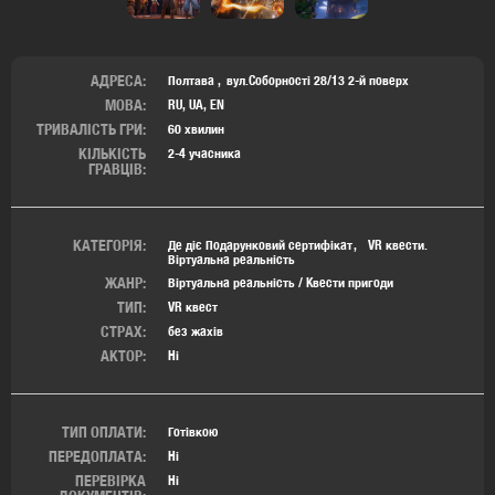
АДРЕСА:
Пoлтaва
вул.Соборності 28/13 2-й поверх
МОВА:
RU, UA, EN
ТРИВАЛІСТЬ ГРИ:
60 хвилин
КІЛЬКІСТЬ
2-4 учасника
ГРАВЦІВ:
КАТЕГОРІЯ:
Де діє Подарунковий сертифікат
VR квести.
Віртуальна реальність
ЖАНР:
Віртуальна реальність / Квести пригоди
ТИП:
VR квест
СТРАХ:
без жахів
АКТОР:
Ні
ТИП ОПЛАТИ:
Готівкою
ПЕРЕДОПЛАТА:
Ні
ПЕРЕВІРКА
Ні