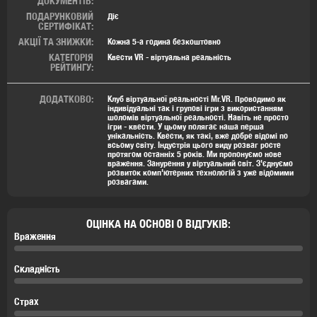
ДОКУМЕНТІВ:
ПОДАРУНКОВИЙ
Діє
СЕРТИФІКАТ:
АКЦІЇ ТА ЗНИЖКИ:
Кожна 5-а година безкоштовно
КАТЕГОРІЯ
Квести VR - віртуальна реальність
РЕЙТИНГУ:
ДОДАТКОВО:
Клуб віртуальної реальності Mr.VR. Проводимо як
індивідуальні так і групові ігри з використанням
шоломів віртуальної реальності. Навіть не просто
ігри - квести. У цьому полягає наша перша
унікальність. Квести, як такі, вже добре відомі по
всьому світу. Індустрія цього виду розваг росте
протягом останніх 5 років. Ми пропонуємо нове
враження. Занурення у віртуальний світ. З'єднуємо
розвиток комп'ютерних технологій з уже відомими
розвагами.
ОЦІНКА НА ОСНОВІ 0 ВІДГУКІВ:
Враження
Складність
Страх