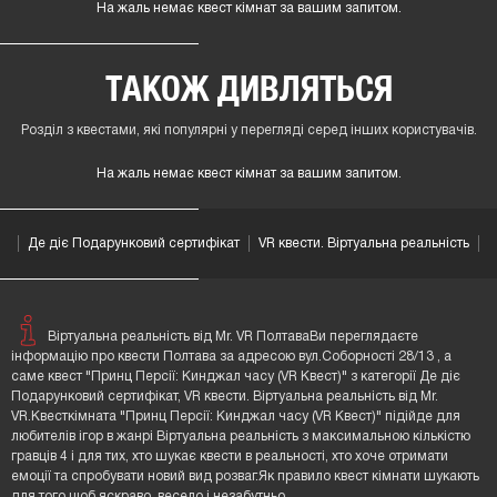
Адреса
Пoлтaва
вул.Соборності 28/13
2-й поверх
Контакти
380(95)1025708
38(093)8010101
380(68)3682128
0-800-
211-950
Натисніть, щоб переглянути розташування квесту на
карті.