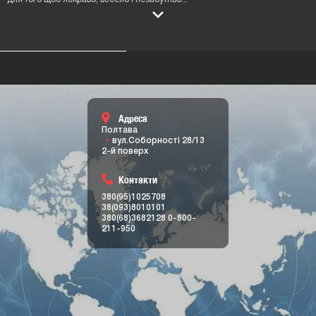
ЛОКАЦIЯ MR. VR
Найкраща розвага 2024. Можливість гри до 4 осіб одночасно.
Найбільший вибір ігор та квестів у форматі віртуальної реальності у
Полтаві. Індивідуальний підхід, повне занурення та нові емоції
гарантуємо. Спробуйте новий вид розваг зараз.
Previous
Nex