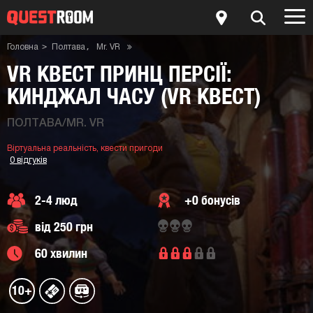
Головна
Пoлтaва
Mr. VR
Віртуальна реальність
Квести пригоди
VR квест Принц Персії: Кинджал часу (VR Квест)
VR КВЕСТ ПРИНЦ ПЕРСІЇ:
КИНДЖАЛ ЧАСУ (VR КВЕСТ)
ПOЛТAВА/MR. VR
Віртуальна реальність,
квести пригоди
0 відгуків
2-4 люд
+0 бонусів
від 250 грн
60 хвилин
10+