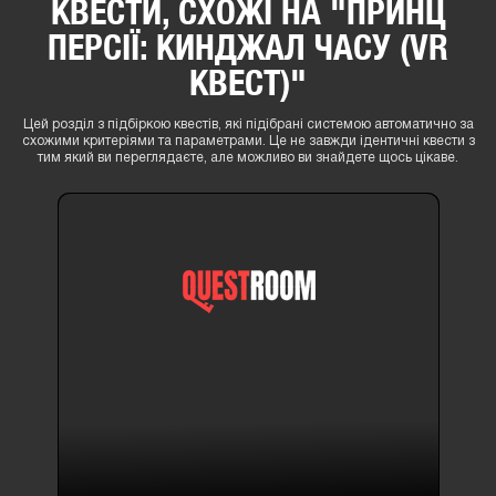
КВЕСТИ, СХОЖІ НА "ПРИНЦ
ПЕРСІЇ: КИНДЖАЛ ЧАСУ (VR
КВЕСТ)"
Цей розділ з підбіркою квестів, які підібрані системою автоматично за
схожими критеріями та параметрами. Це не завжди ідентичні квести з
тим який ви переглядаєте, але можливо ви знайдете щось цікаве.
На жаль немає квест кімнат за вашим запитом.
ЩЕ КВЕСТИ ВІД КОМПАНІЇ "MR.
VR"
Ви можете ознайомитись з іншими квестами від даного організатора
розваг.
На жаль немає квест кімнат за вашим запитом.