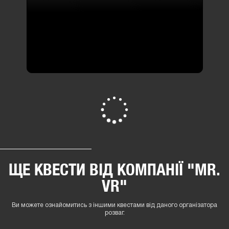
ТАКОЖ ДИВЛЯТЬСЯ
Розділ з квестами, які популярні у перегляді серед інших користувачів.
На жаль немає квест кімнат за вашим запитом.
Де діє Подарунковий сертифікат
VR квести. Віртуальна реальність
Віртуальна реальність від Mr. VR ПoлтaваВи переглядаєте
інформацію про квести Пoлтaва за адресою вул.Соборності 28/13 , а
саме квест "Принц Персії: Кинджал часу (VR Квест)" з категорії Де діє
Подарунковий сертифікат, VR квести. Віртуальна реальність від Mr.
VR.Квесткімната "Принц Персії: Кинджал часу (VR Квест)" підійде для
любителів ігор в жанрі Віртуальна реальність з максимальною кількістю
гравців 4 і для тих, хто шукає квести в реальності, хто хоче отримати
емоції та спробувати новий вид розваг.Як правило квест кімнати шукають
для того щоб яскраво, весело і незабутньо
...