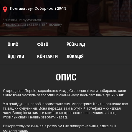
Пoлтaва ,
вул.Соборності 28/13
*знижки не сумуються
**вартість гри вказана за 1 людину
ОПИС
ФОТО
РОЗКЛАД
ВІДГУКИ
КОНТАКТИ
ЛОКАЦIЯ
ОПИС
Стародавня Персія, королівство Азад. Стародавні маги набирають сили.
Якщо вони зможуть заволодіти пісками часу, весь світ ляже до їхніх ніг.
У відчайдушній спробі протистояти злу імператриця Кайлін закликає вас
та ваших супутників. Вона передає вам могутній артефакт – кинджал
часу. Володіючи ним, ви можете контролювати час: зупиняти його,
уповільнювати і навіть звертати назад.
Використовуйте кинжал з розумом і не підведіть Кайлін, адже ви її
остання надія.