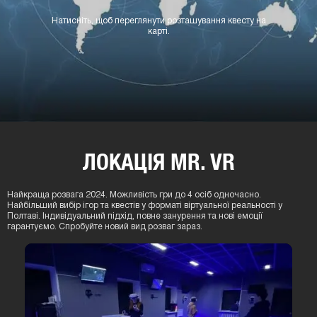
ЗАЛИШИТИ ВІДГУК ПРО КВЕСТ "ПРИНЦ ПЕРСІЇ: КИНДЖАЛ ЧАСУ
(VR КВЕСТ)"​
Квести Івано-Франківськ
Квести Ірпінь
Квести Дніпро
Усі мiста