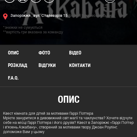
Запоріжжя ,
вул. Сталеварів 15
(район Вознесенівський)
*знижки не сумуються
**вартість гри вказана за команду
ОПИС
ФОТО
ВІДЕО
РОЗКЛАД
ВІДГУКИ
КОНТАКТИ
F.A.Q.
ОПИС
Квест кімната для дітей за мотивами Гаррі Поттера
Мрієте зануритися в дивовижний світ магії та чаклунства? Хочете відчути
себе на місці Гаррі Поттера і його друзів? Квест в Запоріжжі «Гаррі Поттер
і в'язень Азкабану», створений за мотивами твору Джоан Роулінг,
допоможе Вам у цьому