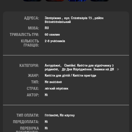
АДРЕСА:
Запоріжжя
вул. Сталеварів 15
,
район
Вознесенівський
МОВА:
RU
ТРИВАЛІСТЬ ГРИ:
60 хвилин
КІЛЬКІСТЬ
2-8 учасників
ГРАВЦІВ:
КАТЕГОРІЯ:
Антуражні
Сімейні. Квести для відпочинку з
родиною
До Дня Народження. Знижки на ДН
ЖАНР:
Квести для дітей / Квести пригоди
ТИП:
Не вказано
СТРАХ:
легкий переляк
АКТОР:
Ні
ТИП ОПЛАТИ:
Готівкою, На картку
ПЕРЕДОПЛАТА:
Ні
ПЕРЕВІРКА
Ні