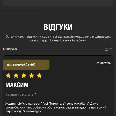
ВІДГУКИ
Останні квест відгуки та коментарі від гравців нещодавно відвідавших
квест.:
Гаррі Поттер: Вязень Азкабану
17
відгуків
01.06.2024
ПІДТВЕРДЖЕНО ГРОЮ
МАКСИМ
Залишено відгуків
1
Ходили сім'єю на квест "Гарі Потер та в'язень Азкабану" Дуже
сподобалося: атмосферна обстановка, цікаві загадки та приємний
персонал) Рекомендую