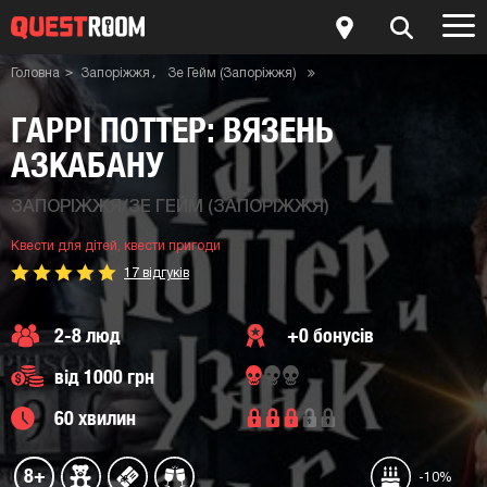
Головна
Запоріжжя
Зе Гейм (Запоріжжя)
Квести пригоди
Квести для дітей
Квест-кімната Гаррі Поттер: Вязень Азкабану
ГАРРІ ПОТТЕР: ВЯЗЕНЬ
АЗКАБАНУ
ЗАПОРІЖЖЯ/ЗЕ ГЕЙМ (ЗАПОРІЖЖЯ)
Квести для дітей,
квести пригоди
17 відгуків
2-8 люд
+0 бонусів
від 1000 грн
60 хвилин
8+
-10%