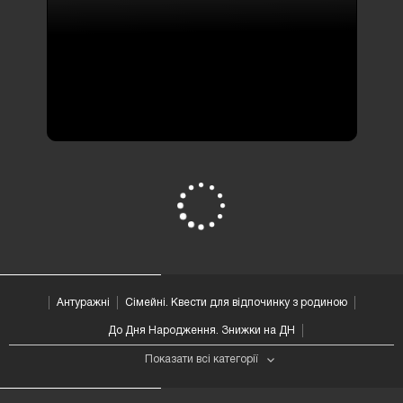
Квести з елементами жаху ,
квести з
акторами
-100грн
ЮНІСТЬ:
літо 58
41 відгук
2-9 люд
від 1500 грн
ПЕРЕГЛЯНУТИ ВСІ
Антуражні
Сімейні. Квести для відпочинку з родиною
До Дня Народження. Знижки на ДН
Показати всі категорії