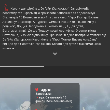
Квести для дітей від Зе Гейм (Запоріжжя) ЗапоріжжяВи
переглядаєте інформацію про квести Запоріжжя за адресою вул.
Сталеварів 15 Вознесенівський , а саме квест "Гаррі Поттер: Вязень
Азкабану" з категорії Антуражні, Сімейні. Квести для відпочинку з
родиною, До Дня Народження. Знижки на ДН, Для дітей,
Багатокімнатний, Де діє Подарунковий сертифікат, У центрі міста,
Поттерiана, З зоною відпочинку, Працюють під час повітряної тривоги від
Зе Гейм (Запоріжжя).Квесткімната "Гаррі Поттер: Вязень Азкабану"
підійде для любителів ігор в жанрі Квести для дітей з максимальною
кількістю
...
Адреса
Запоріжжя
вул. Сталеварів 15
(район Вознесенівський)