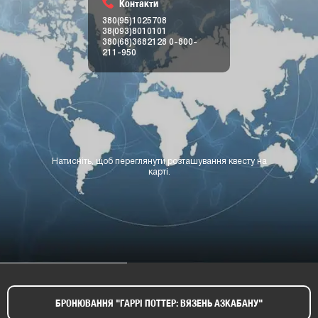
Контакти
380(95)1025708
38(093)8010101
380(68)3682128
0-800-
211-950
Натисніть, щоб переглянути розташування квесту на
карті.
БРОНЮВАННЯ "ГАРРІ ПОТТЕР: ВЯЗЕНЬ АЗКАБАНУ"​