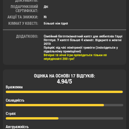
ДОКУМЕНТІВ:
ПОДАРУНКОВИЙ
Діє
СЕРТИФІКАТ:
АКЦІЇ ТА ЗНИЖКИ:
Ні
КIМНАТ У КВЕСТI:
Бiльше нiж одна
ДОДАТКОВО:
Сімейний багатокімнатний квест для любителів Гаррі
Поттера. У квесті більше 4 кімнат. Відкрито в жовтні
2019
Працює під час поиітряної тривоги (знаходиться у
підвальному приміщенні)
Вечірні та нічні ігри проводяться тільки по
передоплаті 200 грн!
ОЦІНКА НА ОСНОВІ 17 ВІДГУКІВ:
4.94/5
Враження
Складність
Страх
Антуражність