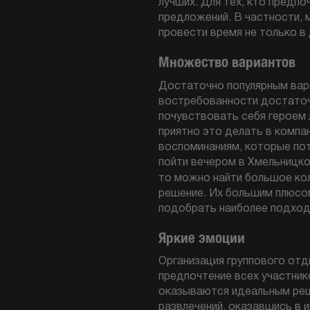
лучших. Для тех, кто предп
предложений. В частности, 
провести время не только в
Множество вариантов
Достаточно популярным вар
востребованности достаточн
почувствовать себя героем 
приятно это делать в компа
воспоминаниям, которые по
пойти вечером в Хмельницко
то можно найти большое ко
решение. Их большим плюсом 
подобрать наиболее подход
Яркие эмоции
Организация группового отд
предпочтение всех участнико
оказываются идеальным реш
развлечений, оказавшись в и