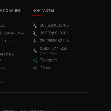
Е ЛОКАЦИИ
КОНТАКТЫ
22Б
380(95)1025708
 Шевченко 4
38(093)8010101
 Шота
380(68)3682128
0-800-211-950
(бесплатно)
вест на
й
Telegram
 на
Viber