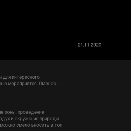
21.11.2020
ы для интересного
ые мероприятия. Главное –
ые зоны, проведение
оздух и окружение природы
 можно смело вносить в топ