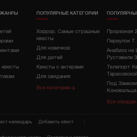
 ЖАНРЫ
ПОПУЛЯРНЫЕ КАТЕГОРИИ
ПОПУЛЯРНЫ
етей
Хоррор. Самые страшные
Прорезная 
квесты
ерами
Переулок Т
Для новичков
ментами
Анабиоз на
Для детей
Руставели 3
 квесты
Квесты с актерами
Телепорт К
Тарасовско
отивам
Для свидания
Под Замком
Все категории
Коновальца
Все локации
ест-календарь
Добавить квест