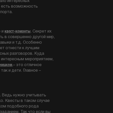
мало интересных
е есть возможность
спорта.
квест-команты
е и
. Секрет их
ь в совершенно другой мир,
авыки и т.д. Особенно
ет отнести к лучшим
сных разговоров. Куда
о интересным мероприятием,
ьницком
,– это отличное
так и дети. Главное –
а. Ведь нужно учитывать
ко. Квесты в таком случае
ком подобного рода
заданием. Так что если вы