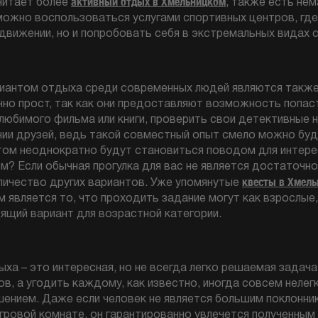
активный отдых в Хмельницком
очитает более
, также есть не
можно воспользоваться услугами спортивных центров, гд
 движении, но и попробовать себя в экстремальных видах 
иантом отдыха среди современных людей являются такж
о прост, так как они предоставляют возможность попаст
любимого фильма или книги, проверить свои детективные н
нии друзей, ведь такой совместный опыт смело можно буд
том неоднократно будут становиться поводом для интере
м? Если обычная прогулка для вас не является достаточн
квесты в Хмел
личество других вариантов. Уже упомянутые
является то, что проходить задание могут как взрослые, 
ящий вариант для возрастной категории.
ыха – это интересная, но не всегда легко решаемая задач
в, а угодить каждому, как известно, иногда совсем нелег
ением. Даже если человек не является большим поклонни
гровой комнате, он гарантированно увлечется полученным 