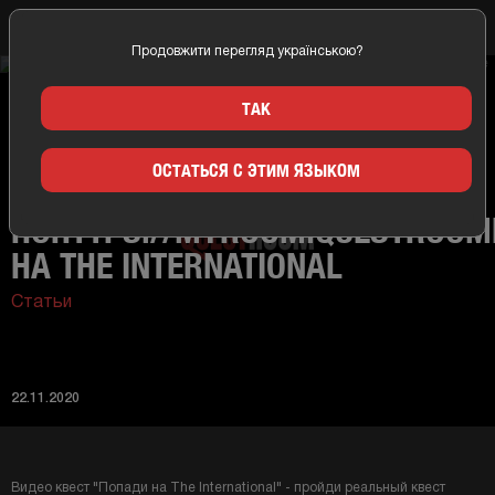
Продовжити перегляд українською?
Главная
Новости
Видео-квест! Поhttps://myroom.questroomпади на The
ТАК
International
ОСТАТЬСЯ С ЭТИМ ЯЗЫКОМ
ВИДЕО-КВЕСТ!
ПОHTTPS://MYROOM.QUESTROO
НА THE INTERNATIONAL
Статьи
22.11.2020
Видео квест "Попади на The International" - пройди реальный квест