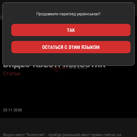
Продовжити перегляд українською?
Главная
Новости
Видео квест! Холостяк
ТАК
ОСТАТЬСЯ С ЭТИМ ЯЗЫКОМ
ВИДЕО КВЕСТ! ХОЛОСТЯК
Статьи
23.11.2020
Видео квест "Холостяк" - пройди реальный квест прямо сейчас не