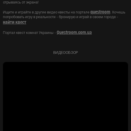
отрываясь от экрана!
questroom
Ищите и играйте в другие видео квесты на портале
. Хочешь
попробовать игру в реальности - бронирую и играй в своем городе -
найти квест
Questroom.com.ua
Портал квест комнат Украины -
ВИДЕООБЗОР