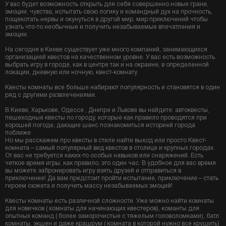
У вас будет возможность открыть для себя совершенно новые грани,
эмоции, чувства, испытать свою логику и командный дух на прочность,
пощекотать нервы и окунуться в другой мир, мир приключений чтобы
узнать что-то необычные и получить незабываемые впечатления и
эмоции.
На сегодня в Киеве существует уже много компаний, занимающихся
организацией квестов на качественном уровне. У вас есть возможность
выбрать игру в городе, как в центре так и на окраине, в определенной
локации, дневную или ночную, квест-комнату.
Квесты комнаты все больше набирают популярность и становятся в один
ряд с другими развлечениями.
В Киеве, Харькове, Одессе , Днепре и Львове вы найдете: автоквесты,
пешеходные квесты по городу, которые как правило проводятся при
хорошей погоде, дающие шанс познакомиться историей города
поближе
Но мы расскажем про квесты в стиле найти выход или просто Квест-
комната – самый популярный вид квестов в столице и крупных городах.
От вас не требуется каких-то особых навыков или снаряжений. Есть
четкое время игры, как правило, это один час. В удобное для вас время
вы можете забронировать игру взять друзей и отправиться в
приключение! Да вам предстоит пройти испытание, приключение – стать
героем сюжета и получить массу незабываемых эмоций!
Квесты комнаты есть различной сложности. Уже можно найти комнаты
для новичков ( комнаты для начинающих квестеров), команты для
опытных команд ( более заморочистые с тяжелым головоломками), батл
комнаты, экшен и даже крашрум ( комната в которой нужно все крушить)